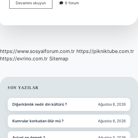
Dünyanın
Devamını okuyun
6 Yorum
En
Kaliteli
Zeytinyağı
Hangi
Ülkede
https://www.sosyalforum.com.tr
https://pikniktube.com.tr
https://evrino.com.tr
Sitemap
SIDEBAR
SON YAZILAR
Diğerkâmlık nedir din kültürü ?
Ağustos 6, 2026
Kumrular korkudan ölür mü ?
Ağustos 6, 2026
Aviyet ne demek ?
Ağustos 5, 2026