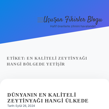
Uçuşan Fikirler Blogu
menüyü
aç
Hafif önerilerle zihnini havalandır!
Anasayfa
Gizlilik Politikası
Yasal Uyarı
ETIKET:
EN KALITELI ZEYTINYAĞI
HANGI BÖLGEDE YETIŞIR
Hakkımızda
DÜNYANIN EN KALITELI
ZEYTINYAĞI HANGI ÜLKEDE
Tarih: Eylül 26, 2024