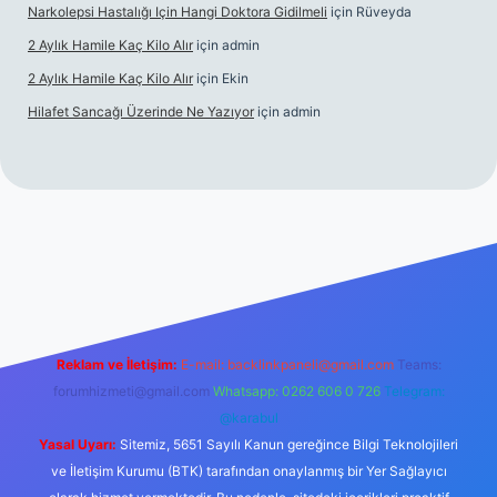
Narkolepsi Hastalığı Için Hangi Doktora Gidilmeli
için
Rüveyda
2 Aylık Hamile Kaç Kilo Alır
için
admin
2 Aylık Hamile Kaç Kilo Alır
için
Ekin
Hilafet Sancağı Üzerinde Ne Yazıyor
için
admin
cel giriş
https://tulipbett.net/
Reklam ve İletişim:
E-mail:
backlinkpaneli@gmail.com
Teams:
forumhizmeti@gmail.com
Whatsapp: 0262 606 0 726
Telegram:
@karabul
Yasal Uyarı:
Sitemiz, 5651 Sayılı Kanun gereğince Bilgi Teknolojileri
ve İletişim Kurumu (BTK) tarafından onaylanmış bir Yer Sağlayıcı