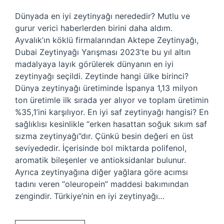
Dünyada en iyi zeytinyağı nerededir? Mutlu ve
gurur verici haberlerden birini daha aldım.
Ayvalık’ın köklü firmalarından Aktepe Zeytinyağı,
Dubai Zeytinyağı Yarışması 2023’te bu yıl altın
madalyaya layık görülerek dünyanın en iyi
zeytinyağı seçildi. Zeytinde hangi ülke birinci?
Dünya zeytinyağı üretiminde İspanya 1,13 milyon
ton üretimle ilk sırada yer alıyor ve toplam üretimin
%35,1’ini karşılıyor. En iyi saf zeytinyağı hangisi? En
sağlıklısı kesinlikle “erken hasattan soğuk sıkım saf
sızma zeytinyağı”dır. Çünkü besin değeri en üst
seviyededir. İçerisinde bol miktarda polifenol,
aromatik bileşenler ve antioksidanlar bulunur.
Ayrıca zeytinyağına diğer yağlara göre acımsı
tadını veren “oleuropein” maddesi bakımından
zengindir. Türkiye’nin en iyi zeytinyağı…