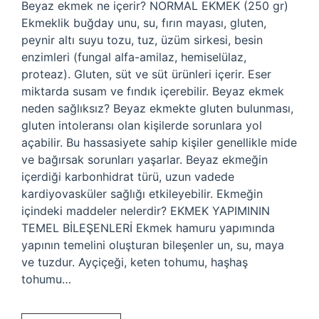
Beyaz ekmek ne içerir? NORMAL EKMEK (250 gr)
Ekmeklik buğday unu, su, fırın mayası, gluten,
peynir altı suyu tozu, tuz, üzüm sirkesi, besin
enzimleri (fungal alfa-amilaz, hemiselülaz,
proteaz). Gluten, süt ve süt ürünleri içerir. Eser
miktarda susam ve fındık içerebilir. Beyaz ekmek
neden sağlıksız? Beyaz ekmekte gluten bulunması,
gluten intoleransı olan kişilerde sorunlara yol
açabilir. Bu hassasiyete sahip kişiler genellikle mide
ve bağırsak sorunları yaşarlar. Beyaz ekmeğin
içerdiği karbonhidrat türü, uzun vadede
kardiyovasküler sağlığı etkileyebilir. Ekmeğin
içindeki maddeler nelerdir? EKMEK YAPIMININ
TEMEL BİLEŞENLERİ Ekmek hamuru yapımında
yapının temelini oluşturan bileşenler un, su, maya
ve tuzdur. Ayçiçeği, keten tohumu, haşhaş
tohumu…