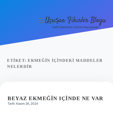
Uçuşan Fikirler Blogu
menüyü
aç
Hafif önerilerle zihnini havalandır!
Anasayfa
Gizlilik Politikası
Yasal Uyarı
ETIKET:
EKMEĞIN IÇINDEKI MADDELER
NELERDIR
Hakkımızda
BEYAZ EKMEĞIN IÇINDE NE VAR
Tarih: Kasım 26, 2024