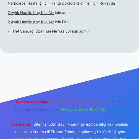
Narkolepsi Hastalığı Için Hangi Doktora Gidilmeli
için
Rüveyda
2 Aylık Hamile Kaç Kilo Alır
için
admin
2 Aylık Hamile Kaç Kilo Alır
için
Ekin
Hilafet Sancağı Üzerinde Ne Yazıyor
için
admin
ncel giriş
https://tulipbett.net/
Reklam ve İletişim:
E-mail:
backlinkpaneli@gmail.com
Teams:
forumhizmeti@gmail.com
Whatsapp: 0262 606 0 726
Telegram:
@karabul
Yasal Uyarı:
Sitemiz, 5651 Sayılı Kanun gereğince Bilgi Teknolojileri
ve İletişim Kurumu (BTK) tarafından onaylanmış bir Yer Sağlayıcı