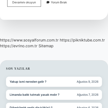
Beyaz
Devamını okuyun
Yorum Bırak
Ekmeğin
Içinde
Ne
Var
https://www.sosyalforum.com.tr
https://pikniktube.com.tr
https://evrino.com.tr
Sitemap
SIDEBAR
SON YAZILAR
Yakup ismi nereden gelir ?
Ağustos 9, 2026
Limanda balık tutmak yasak mıdır ?
Ağustos 7, 2026
Diğerkâmlık nedir din kültürü ?
Ağustos 6, 2026