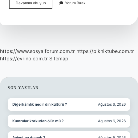
Bozova
Devamını okuyun
Yorum Bırak
Eskiden
Nereye
Bağlıydı
https://www.sosyalforum.com.tr
https://pikniktube.com.tr
https://evrino.com.tr
Sitemap
SIDEBAR
SON YAZILAR
Diğerkâmlık nedir din kültürü ?
Ağustos 6, 2026
Kumrular korkudan ölür mü ?
Ağustos 6, 2026
Aviyet ne demek ?
Ağustos 5, 2026