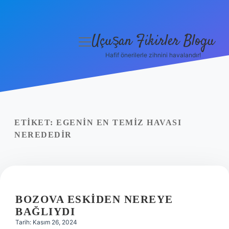
Uçuşan Fikirler Blogu
menüyü
aç
Hafif önerilerle zihnini havalandır!
Anasayfa
Gizlilik Politikası
Yasal Uyarı
ETIKET:
EGENIN EN TEMIZ HAVASI
NEREDEDIR
Hakkımızda
BOZOVA ESKIDEN NEREYE
BAĞLIYDI
Tarih: Kasım 26, 2024