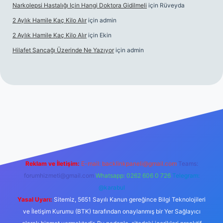
Narkolepsi Hastalığı Için Hangi Doktora Gidilmeli
için
Rüveyda
2 Aylık Hamile Kaç Kilo Alır
için
admin
2 Aylık Hamile Kaç Kilo Alır
için
Ekin
Hilafet Sancağı Üzerinde Ne Yazıyor
için
admin
ncel giriş
https://tulipbett.net/
Reklam ve İletişim:
E-mail:
backlinkpaneli@gmail.com
Teams:
forumhizmeti@gmail.com
Whatsapp: 0262 606 0 726
Telegram:
@karabul
Yasal Uyarı:
Sitemiz, 5651 Sayılı Kanun gereğince Bilgi Teknolojileri
ve İletişim Kurumu (BTK) tarafından onaylanmış bir Yer Sağlayıcı