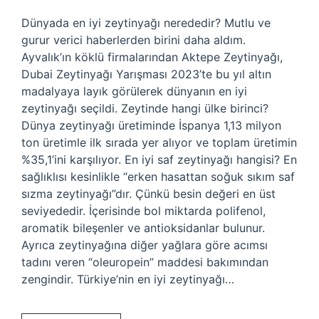
Dünyada en iyi zeytinyağı nerededir? Mutlu ve
gurur verici haberlerden birini daha aldım.
Ayvalık’ın köklü firmalarından Aktepe Zeytinyağı,
Dubai Zeytinyağı Yarışması 2023’te bu yıl altın
madalyaya layık görülerek dünyanın en iyi
zeytinyağı seçildi. Zeytinde hangi ülke birinci?
Dünya zeytinyağı üretiminde İspanya 1,13 milyon
ton üretimle ilk sırada yer alıyor ve toplam üretimin
%35,1’ini karşılıyor. En iyi saf zeytinyağı hangisi? En
sağlıklısı kesinlikle “erken hasattan soğuk sıkım saf
sızma zeytinyağı”dır. Çünkü besin değeri en üst
seviyededir. İçerisinde bol miktarda polifenol,
aromatik bileşenler ve antioksidanlar bulunur.
Ayrıca zeytinyağına diğer yağlara göre acımsı
tadını veren “oleuropein” maddesi bakımından
zengindir. Türkiye’nin en iyi zeytinyağı…