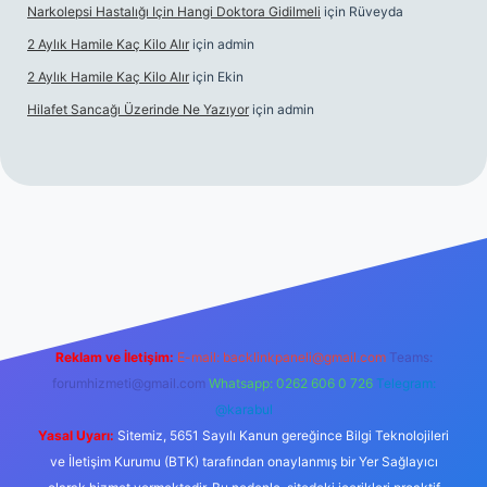
Narkolepsi Hastalığı Için Hangi Doktora Gidilmeli
için
Rüveyda
2 Aylık Hamile Kaç Kilo Alır
için
admin
2 Aylık Hamile Kaç Kilo Alır
için
Ekin
Hilafet Sancağı Üzerinde Ne Yazıyor
için
admin
cel giriş
https://tulipbett.net/
Reklam ve İletişim:
E-mail:
backlinkpaneli@gmail.com
Teams:
forumhizmeti@gmail.com
Whatsapp: 0262 606 0 726
Telegram:
@karabul
Yasal Uyarı:
Sitemiz, 5651 Sayılı Kanun gereğince Bilgi Teknolojileri
ve İletişim Kurumu (BTK) tarafından onaylanmış bir Yer Sağlayıcı