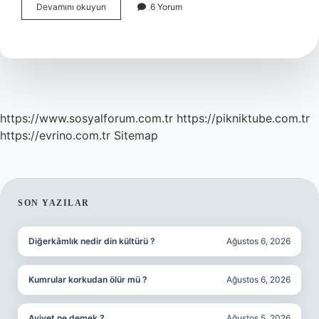
Dünyanın
Devamını okuyun
6 Yorum
En
Kaliteli
Zeytinyağı
Hangi
Ülkede
https://www.sosyalforum.com.tr
https://pikniktube.com.tr
https://evrino.com.tr
Sitemap
SIDEBAR
SON YAZILAR
Diğerkâmlık nedir din kültürü ?
Ağustos 6, 2026
Kumrular korkudan ölür mü ?
Ağustos 6, 2026
Aviyet ne demek ?
Ağustos 5, 2026