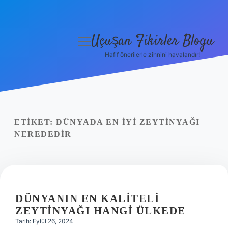
Uçuşan Fikirler Blogu
menüyü
aç
Hafif önerilerle zihnini havalandır!
Anasayfa
Gizlilik Politikası
Yasal Uyarı
ETIKET:
DÜNYADA EN IYI ZEYTINYAĞI
NEREDEDIR
Hakkımızda
DÜNYANIN EN KALITELI
ZEYTINYAĞI HANGI ÜLKEDE
Tarih: Eylül 26, 2024