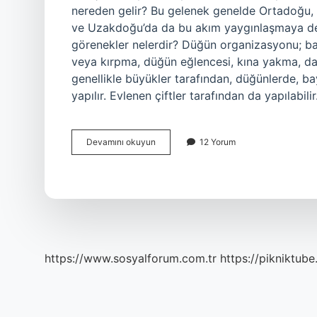
nereden gelir? Bu gelenek genelde Ortadoğu,
ve Uzakdoğu’da da bu akım yaygınlaşmaya de
görenekler nelerdir? Düğün organizasyonu; b
veya kırpma, düğün eğlencesi, kına yakma, dam
genellikle büyükler tarafından, düğünlerde, ba
yapılır. Evlenen çiftler tarafından da yapılabi
Düğün
Devamını okuyun
12 Yorum
Adeti
Nereden
Gelir
https://www.sosyalforum.com.tr
https://pikniktube