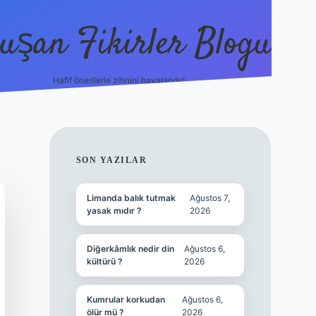
uşan Fikirler Blogu
Hafif önerilerle zihnini havalandır!
hiltonbet güncel giriş
h
SIDEBAR
SON YAZILAR
Limanda balık tutmak
Ağustos 7,
yasak mıdır ?
2026
Diğerkâmlık nedir din
Ağustos 6,
kültürü ?
2026
Kumrular korkudan
Ağustos 6,
ölür mü ?
2026