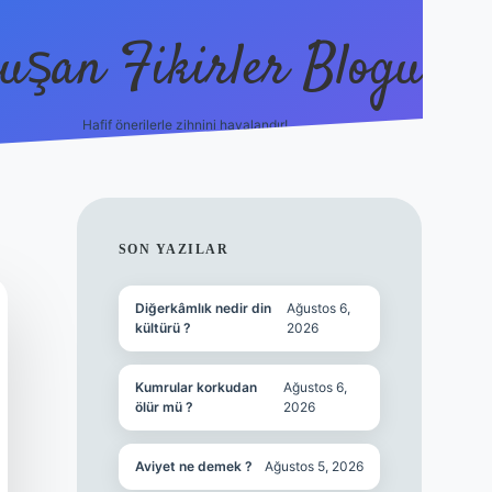
uşan Fikirler Blogu
Hafif önerilerle zihnini havalandır!
hiltonbet güncel giriş
h
SIDEBAR
SON YAZILAR
Diğerkâmlık nedir din
Ağustos 6,
kültürü ?
2026
Kumrular korkudan
Ağustos 6,
ölür mü ?
2026
Aviyet ne demek ?
Ağustos 5, 2026