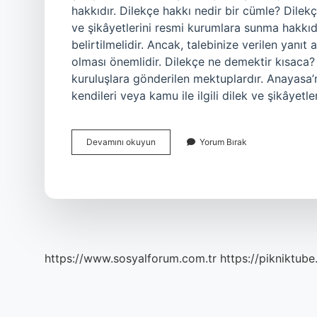
hakkıdır. Dilekçe hakkı nedir bir cümle? Dilek
ve şikâyetlerini resmi kurumlara sunma hakkıdır
belirtilmelidir. Ancak, talebinize verilen yanıt
olması önemlidir. Dilekçe ne demektir kısaca? 
kuruluşlara gönderilen mektuplardır. Anayasa’
kendileri veya kamu ile ilgili dilek ve şikâyetle
Dilekçe
Devamını okuyun
Yorum Bırak
Hakkı
Nedir
4
Sınıf
https://www.sosyalforum.com.tr
https://pikniktube