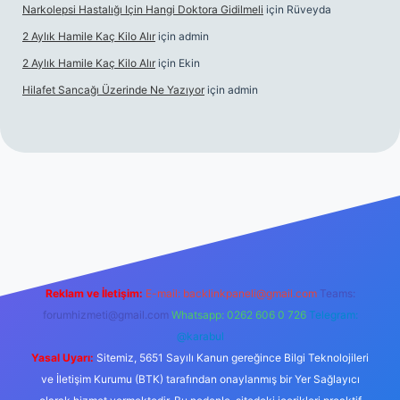
Narkolepsi Hastalığı Için Hangi Doktora Gidilmeli
için
Rüveyda
2 Aylık Hamile Kaç Kilo Alır
için
admin
2 Aylık Hamile Kaç Kilo Alır
için
Ekin
Hilafet Sancağı Üzerinde Ne Yazıyor
için
admin
cel giriş
https://tulipbett.net/
Reklam ve İletişim:
E-mail:
backlinkpaneli@gmail.com
Teams:
forumhizmeti@gmail.com
Whatsapp: 0262 606 0 726
Telegram:
@karabul
Yasal Uyarı:
Sitemiz, 5651 Sayılı Kanun gereğince Bilgi Teknolojileri
ve İletişim Kurumu (BTK) tarafından onaylanmış bir Yer Sağlayıcı