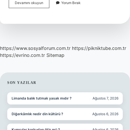
Kadınlar
Devamını okuyun
Yorum Bırak
Cenazede
Toprak
Atabilir
Mi
https://www.sosyalforum.com.tr
https://pikniktube.com.tr
https://evrino.com.tr
Sitemap
SIDEBAR
SON YAZILAR
Limanda balık tutmak yasak mıdır ?
Ağustos 7, 2026
Diğerkâmlık nedir din kültürü ?
Ağustos 6, 2026
Kumrular korkudan ölür mü ?
Ağustos 6, 2026