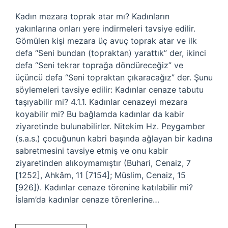
Kadın mezara toprak atar mı? Kadınların
yakınlarına onları yere indirmeleri tavsiye edilir.
Gömülen kişi mezara üç avuç toprak atar ve ilk
defa “Seni bundan (topraktan) yarattık” der, ikinci
defa “Seni tekrar toprağa döndüreceğiz” ve
üçüncü defa “Seni topraktan çıkaracağız” der. Şunu
söylemeleri tavsiye edilir: Kadınlar cenaze tabutu
taşıyabilir mi? 4.1.1. Kadınlar cenazeyi mezara
koyabilir mi? Bu bağlamda kadınlar da kabir
ziyaretinde bulunabilirler. Nitekim Hz. Peygamber
(s.a.s.) çocuğunun kabri başında ağlayan bir kadına
sabretmesini tavsiye etmiş ve onu kabir
ziyaretinden alıkoymamıştır (Buhari, Cenaiz, 7
[1252], Ahkâm, 11 [7154]; Müslim, Cenaiz, 15
[926]). Kadınlar cenaze törenine katılabilir mi?
İslam’da kadınlar cenaze törenlerine…