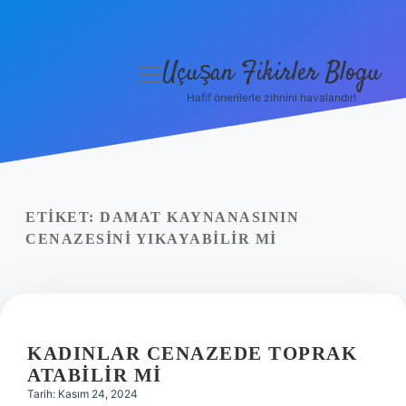
Uçuşan Fikirler Blogu
menüyü
aç
Hafif önerilerle zihnini havalandır!
Anasayfa
Gizlilik Politikası
Yasal Uyarı
ETIKET:
DAMAT KAYNANASININ
CENAZESINI YIKAYABILIR MI
Hakkımızda
KADINLAR CENAZEDE TOPRAK
ATABILIR MI
Tarih: Kasım 24, 2024