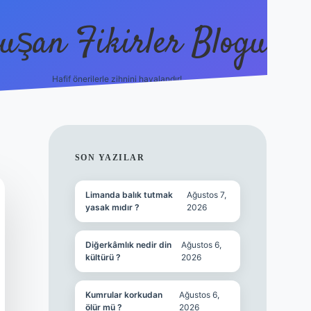
uşan Fikirler Blogu
Hafif önerilerle zihnini havalandır!
hiltonbet güncel giriş
h
SIDEBAR
SON YAZILAR
Limanda balık tutmak
Ağustos 7,
yasak mıdır ?
2026
Diğerkâmlık nedir din
Ağustos 6,
kültürü ?
2026
Kumrular korkudan
Ağustos 6,
ölür mü ?
2026