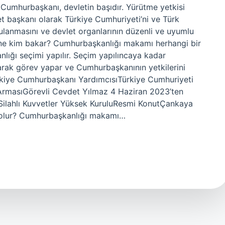
umhurbaşkanı, devletin başıdır. Yürütme yetkisi
t başkanı olarak Türkiye Cumhuriyeti’ni ve Türk
ygulanmasını ve devlet organlarının düzenli ve uyumlu
ine kim bakar? Cumhurbaşkanlığı makamı herhangi bir
lığı seçimi yapılır. Seçim yapılıncaya kadar
ak görev yapar ve Cumhurbaşkanının yetkilerini
ürkiye Cumhurbaşkanı YardımcısıTürkiye Cumhuriyeti
rmasıGörevli Cevdet Yılmaz 4 Haziran 2023’ten
uSilahlı Kuvvetler Yüksek KuruluResmi KonutÇankaya
 olur? Cumhurbaşkanlığı makamı…