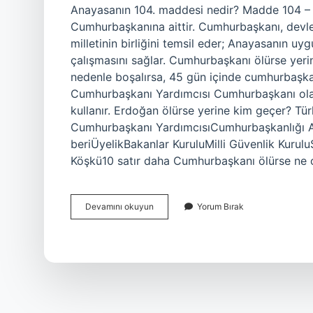
Anayasanın 104. maddesi nedir? Madde 104 – C
Cumhurbaşkanına aittir. Cumhurbaşkanı, devle
milletinin birliğini temsil eder; Anayasanın u
çalışmasını sağlar. Cumhurbaşkanı ölürse yer
nedenle boşalırsa, 45 gün içinde cumhurbaşkan
Cumhurbaşkanı Yardımcısı Cumhurbaşkanı olar
kullanır. Erdoğan ölürse yerine kim geçer? T
Cumhurbaşkanı YardımcısıCumhurbaşkanlığı A
beriÜyelikBakanlar KuruluMilli Güvenlik Kurul
Köşkü10 satır daha Cumhurbaşkanı ölürse ne
Anayasanın
Devamını okuyun
Yorum Bırak
104
Maddesine
Göre
Başkomutan
Kimdir