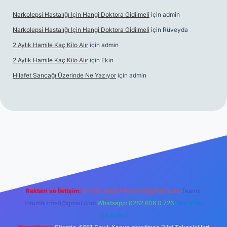
Narkolepsi Hastalığı Için Hangi Doktora Gidilmeli
için
admin
Narkolepsi Hastalığı Için Hangi Doktora Gidilmeli
için
Rüveyda
2 Aylık Hamile Kaç Kilo Alır
için
admin
2 Aylık Hamile Kaç Kilo Alır
için
Ekin
Hilafet Sancağı Üzerinde Ne Yazıyor
için
admin
cel giriş
https://tulipbett.net/
Reklam ve İletişim:
E-mail:
backlinkpaneli@gmail.com
Teams:
forumhizmeti@gmail.com
Whatsapp: 0262 606 0 726
Telegram:
@karabul