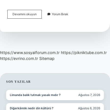
Annesine
Devamını okuyun
Yorum Bırak
Babasına
Bakmayan
Evlat
Miras
Alabilir
Mi
https://www.sosyalforum.com.tr
https://pikniktube.com.tr
https://evrino.com.tr
Sitemap
SIDEBAR
SON YAZILAR
Limanda balık tutmak yasak mıdır ?
Ağustos 7, 2026
Diğerkâmlık nedir din kültürü ?
Ağustos 6, 2026