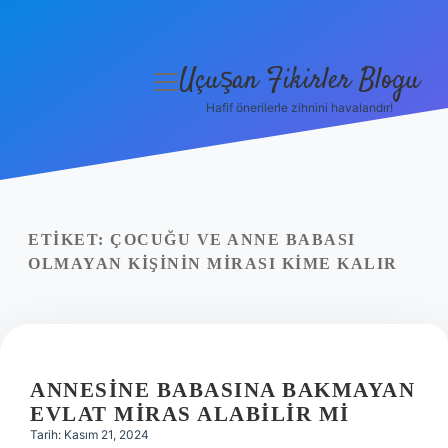
Uçuşan Fikirler Blogu
menüyü
aç
Hafif önerilerle zihnini havalandır!
Anasayfa
Gizlilik Politikası
Yasal Uyarı
ETIKET:
ÇOCUĞU VE ANNE BABASI
OLMAYAN KIŞININ MIRASI KIME KALIR
Hakkımızda
ANNESINE BABASINA BAKMAYAN
EVLAT MIRAS ALABILIR MI
Tarih: Kasım 21, 2024