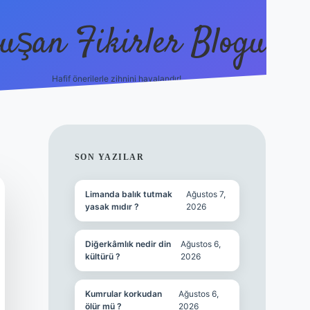
uşan Fikirler Blogu
Hafif önerilerle zihnini havalandır!
hiltonbet güncel giriş
SIDEBAR
SON YAZILAR
Limanda balık tutmak
Ağustos 7,
yasak mıdır ?
2026
Diğerkâmlık nedir din
Ağustos 6,
kültürü ?
2026
Kumrular korkudan
Ağustos 6,
ölür mü ?
2026