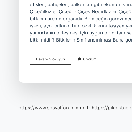
ofisleri, bahçeleri, balkonları gibi ekonomik ma
Çiçeğiİkizler Çiçeği › Çiçek Nedirİkizler Çiçeğ
bitkinin üreme organıdır Bir çiçeğin görevi ne
işlevi, aynı bitkinin tüm özelliklerini taşıyan y
yumurtanın birleşmesi için uygun bir ortam sağl
bitki midir? Bitkilerin Sınıflandırılması Buna g
Çiçek
Devamını okuyun
6 Yorum
Nedir
Biyolojide
https://www.sosyalforum.com.tr
https://pikniktube