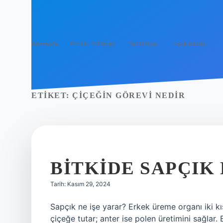
Anasayfa
Gizlilik Politikası
Yasal Uyarı
Hakkımızda
ETIKET:
ÇIÇEĞIN GÖREVI NEDIR
BITKIDE SAPÇIK 
Tarih: Kasım 29, 2024
Sapçık ne işe yarar? Erkek üreme organı iki kı
çiçeğe tutar; anter ise polen üretimini sağlar. 