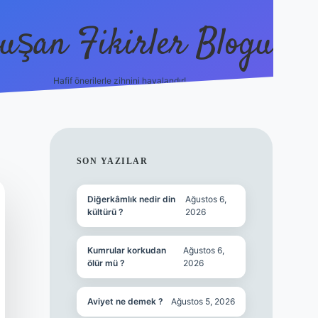
uşan Fikirler Blogu
Hafif önerilerle zihnini havalandır!
hiltonbet güncel giriş
https://tulipbett
SIDEBAR
SON YAZILAR
Diğerkâmlık nedir din
Ağustos 6,
kültürü ?
2026
Kumrular korkudan
Ağustos 6,
ölür mü ?
2026
Aviyet ne demek ?
Ağustos 5, 2026