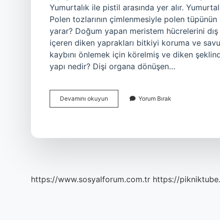
Yumurtalık ile pistil arasında yer alır. Yumurt
Polen tozlarının çimlenmesiyle polen tüpünün y
yarar? Doğum yapan meristem hücrelerini dış 
içeren diken yaprakları bitkiyi koruma ve savu
kaybını önlemek için körelmiş ve diken şeklin
yapı nedir? Dişi organa dönüşen…
Bitkide
Devamını okuyun
Yorum Bırak
Sapçık
Ne
Işe
Yarar
https://www.sosyalforum.com.tr
https://pikniktube