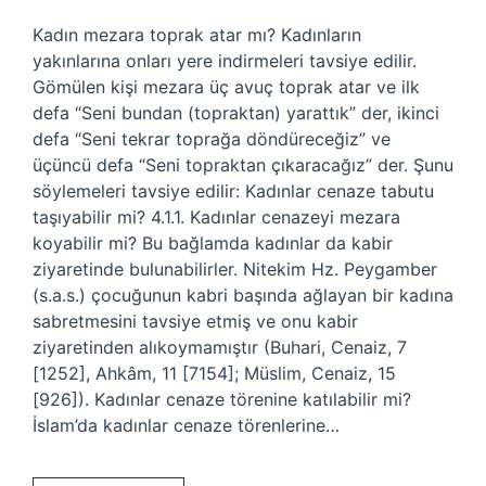
Kadın mezara toprak atar mı? Kadınların
yakınlarına onları yere indirmeleri tavsiye edilir.
Gömülen kişi mezara üç avuç toprak atar ve ilk
defa “Seni bundan (topraktan) yarattık” der, ikinci
defa “Seni tekrar toprağa döndüreceğiz” ve
üçüncü defa “Seni topraktan çıkaracağız” der. Şunu
söylemeleri tavsiye edilir: Kadınlar cenaze tabutu
taşıyabilir mi? 4.1.1. Kadınlar cenazeyi mezara
koyabilir mi? Bu bağlamda kadınlar da kabir
ziyaretinde bulunabilirler. Nitekim Hz. Peygamber
(s.a.s.) çocuğunun kabri başında ağlayan bir kadına
sabretmesini tavsiye etmiş ve onu kabir
ziyaretinden alıkoymamıştır (Buhari, Cenaiz, 7
[1252], Ahkâm, 11 [7154]; Müslim, Cenaiz, 15
[926]). Kadınlar cenaze törenine katılabilir mi?
İslam’da kadınlar cenaze törenlerine…