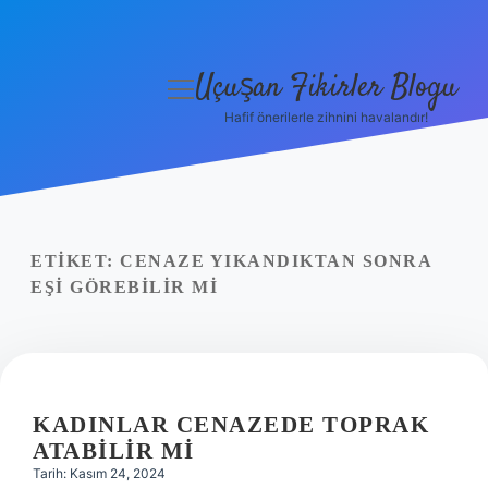
Uçuşan Fikirler Blogu
menüyü
aç
Hafif önerilerle zihnini havalandır!
Anasayfa
Gizlilik Politikası
Yasal Uyarı
ETIKET:
CENAZE YIKANDIKTAN SONRA
EŞI GÖREBILIR MI
Hakkımızda
KADINLAR CENAZEDE TOPRAK
ATABILIR MI
Tarih: Kasım 24, 2024