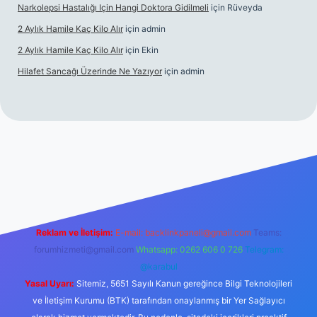
Narkolepsi Hastalığı Için Hangi Doktora Gidilmeli
için
Rüveyda
2 Aylık Hamile Kaç Kilo Alır
için
admin
2 Aylık Hamile Kaç Kilo Alır
için
Ekin
Hilafet Sancağı Üzerinde Ne Yazıyor
için
admin
cel giriş
https://tulipbett.net/
Reklam ve İletişim:
E-mail:
backlinkpaneli@gmail.com
Teams:
forumhizmeti@gmail.com
Whatsapp: 0262 606 0 726
Telegram:
@karabul
Yasal Uyarı:
Sitemiz, 5651 Sayılı Kanun gereğince Bilgi Teknolojileri
ve İletişim Kurumu (BTK) tarafından onaylanmış bir Yer Sağlayıcı