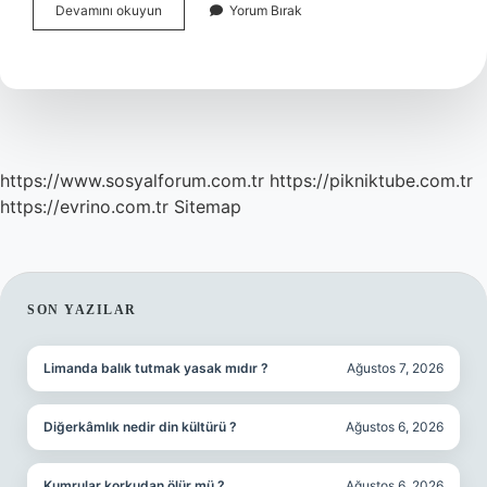
Kadınlar
Devamını okuyun
Yorum Bırak
Cenazede
Toprak
Atabilir
Mi
https://www.sosyalforum.com.tr
https://pikniktube.com.tr
https://evrino.com.tr
Sitemap
SIDEBAR
SON YAZILAR
Limanda balık tutmak yasak mıdır ?
Ağustos 7, 2026
Diğerkâmlık nedir din kültürü ?
Ağustos 6, 2026
Kumrular korkudan ölür mü ?
Ağustos 6, 2026