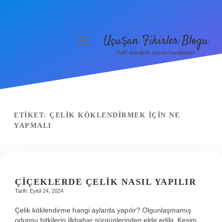
Uçuşan Fikirler Blogu
menüyü
aç
Hafif önerilerle zihnini havalandır!
Anasayfa
Gizlilik Politikası
Yasal Uyarı
ETIKET:
ÇELIK KÖKLENDIRMEK IÇIN NE
YAPMALI
Hakkımızda
ÇIÇEKLERDE ÇELIK NASIL YAPILIR
Tarih: Eylül 24, 2024
Çelik köklendirme hangi aylarda yapılır? Olgunlaşmamış
odunsu bitkilerin ilkbahar sürgünlerinden elde edilir. Kesim