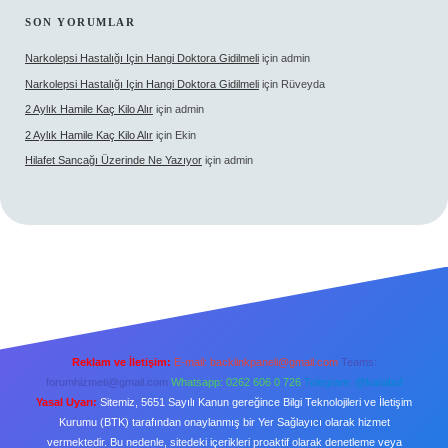
SON YORUMLAR
Narkolepsi Hastalığı Için Hangi Doktora Gidilmeli
için
admin
Narkolepsi Hastalığı Için Hangi Doktora Gidilmeli
için
Rüveyda
2 Aylık Hamile Kaç Kilo Alır
için
admin
2 Aylık Hamile Kaç Kilo Alır
için
Ekin
Hilafet Sancağı Üzerinde Ne Yazıyor
için
admin
Reklam ve İletişim:
E-mail:
backlinkpaneli@gmail.com
Teams:
forumhizmeti@gmail.com
Whatsapp: 0262 606 0 726
Telegram: @karabul
Yasal Uyarı:
Sitemiz, 5651 Sayılı Kanun gereğince Bilgi Teknolojileri ve İletişim
Kurumu (BTK) tarafından onaylanmış bir Yer Sağlayıcı olarak hizmet
vermektedir. Bu nedenle, sitedeki içerikleri proaktif olarak denetleme veya