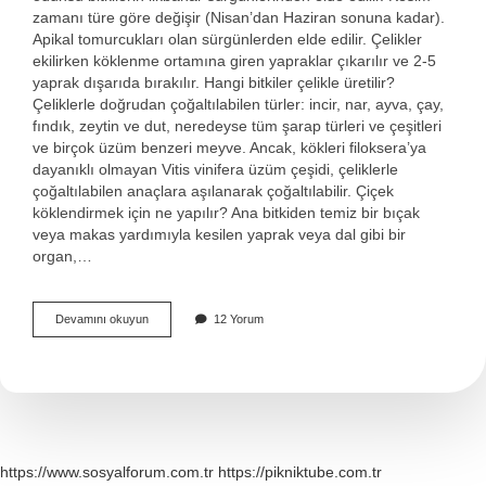
zamanı türe göre değişir (Nisan’dan Haziran sonuna kadar).
Apikal tomurcukları olan sürgünlerden elde edilir. Çelikler
ekilirken köklenme ortamına giren yapraklar çıkarılır ve 2-5
yaprak dışarıda bırakılır. Hangi bitkiler çelikle üretilir?
Çeliklerle doğrudan çoğaltılabilen türler: incir, nar, ayva, çay,
fındık, zeytin ve dut, neredeyse tüm şarap türleri ve çeşitleri
ve birçok üzüm benzeri meyve. Ancak, kökleri filoksera’ya
dayanıklı olmayan Vitis vinifera üzüm çeşidi, çeliklerle
çoğaltılabilen anaçlara aşılanarak çoğaltılabilir. Çiçek
köklendirmek için ne yapılır? Ana bitkiden temiz bir bıçak
veya makas yardımıyla kesilen yaprak veya dal gibi bir
organ,…
Çiçeklerde
Devamını okuyun
12 Yorum
Çelik
Nasıl
Yapılır
https://www.sosyalforum.com.tr
https://pikniktube.com.tr