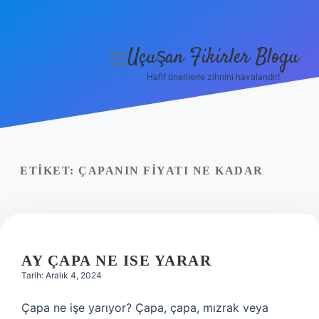
Uçuşan Fikirler Blogu
menüyü
aç
Hafif önerilerle zihnini havalandır!
Anasayfa
Gizlilik Politikası
Yasal Uyarı
ETIKET:
ÇAPANIN FIYATI NE KADAR
Hakkımızda
AY ÇAPA NE ISE YARAR
Tarih: Aralık 4, 2024
Çapa ne işe yarıyor? Çapa, çapa, mızrak veya