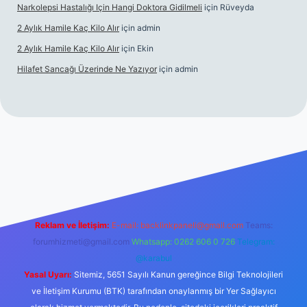
Narkolepsi Hastalığı Için Hangi Doktora Gidilmeli
için
Rüveyda
2 Aylık Hamile Kaç Kilo Alır
için
admin
2 Aylık Hamile Kaç Kilo Alır
için
Ekin
Hilafet Sancağı Üzerinde Ne Yazıyor
için
admin
ncel giriş
https://tulipbett.net/
Reklam ve İletişim:
E-mail:
backlinkpaneli@gmail.com
Teams:
forumhizmeti@gmail.com
Whatsapp: 0262 606 0 726
Telegram:
@karabul
Yasal Uyarı:
Sitemiz, 5651 Sayılı Kanun gereğince Bilgi Teknolojileri
ve İletişim Kurumu (BTK) tarafından onaylanmış bir Yer Sağlayıcı