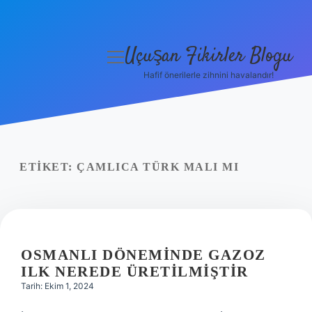
Uçuşan Fikirler Blogu
menüyü
aç
Hafif önerilerle zihnini havalandır!
Anasayfa
Gizlilik Politikası
Yasal Uyarı
ETIKET:
ÇAMLICA TÜRK MALI MI
Hakkımızda
OSMANLI DÖNEMINDE GAZOZ
ILK NEREDE ÜRETILMIŞTIR
Tarih: Ekim 1, 2024