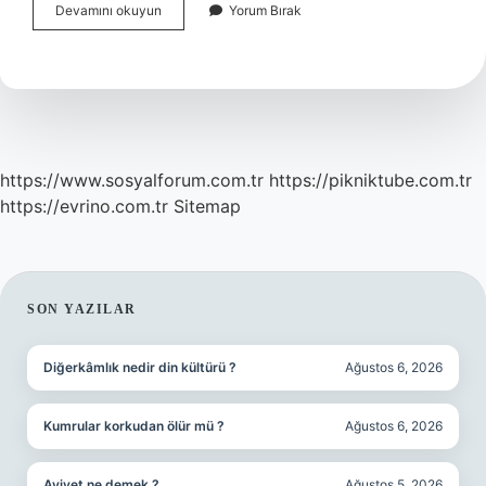
Osmanlı
Devamını okuyun
Yorum Bırak
Döneminde
Gazoz
Ilk
Nerede
Üretilmiştir
https://www.sosyalforum.com.tr
https://pikniktube.com.tr
https://evrino.com.tr
Sitemap
SIDEBAR
SON YAZILAR
Diğerkâmlık nedir din kültürü ?
Ağustos 6, 2026
Kumrular korkudan ölür mü ?
Ağustos 6, 2026
Aviyet ne demek ?
Ağustos 5, 2026