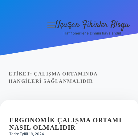
Uçuşan Fikirler Blogu
menüyü
aç
Hafif önerilerle zihnini havalandır!
Anasayfa
Gizlilik Politikası
Yasal Uyarı
ETIKET:
ÇALIŞMA ORTAMINDA
HANGILERI SAĞLANMALIDIR
Hakkımızda
ERGONOMIK ÇALIŞMA ORTAMI
NASIL OLMALIDIR
Tarih: Eylül 19, 2024