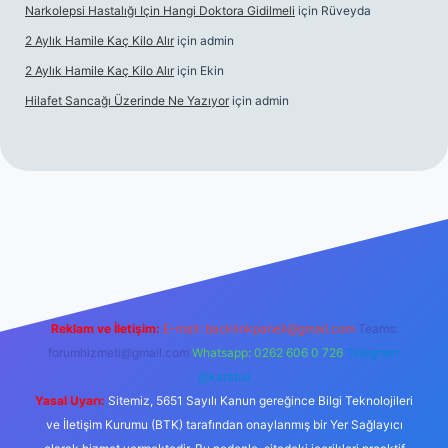
Narkolepsi Hastalığı Için Hangi Doktora Gidilmeli
için
Rüveyda
2 Aylık Hamile Kaç Kilo Alır
için
admin
2 Aylık Hamile Kaç Kilo Alır
için
Ekin
Hilafet Sancağı Üzerinde Ne Yazıyor
için
admin
cel giriş
https://tulipbett.net/
Reklam ve İletişim:
E-mail:
backlinkpaneli@gmail.com
Teams:
forumhizmeti@gmail.com
Whatsapp: 0262 606 0 726
Telegram:
@karabul
Yasal Uyarı:
Sitemiz, 5651 Sayılı Kanun gereğince Bilgi Teknolojileri
ve İletişim Kurumu (BTK) tarafından onaylanmış bir Yer Sağlayıcı