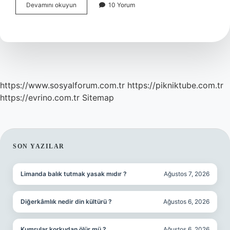
Ergonomik
Devamını okuyun
10 Yorum
Çalışma
Ortamı
Nasıl
Olmalıdır
https://www.sosyalforum.com.tr
https://pikniktube.com.tr
https://evrino.com.tr
Sitemap
SIDEBAR
SON YAZILAR
Limanda balık tutmak yasak mıdır ?
Ağustos 7, 2026
Diğerkâmlık nedir din kültürü ?
Ağustos 6, 2026
Kumrular korkudan ölür mü ?
Ağustos 6, 2026