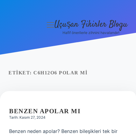
Uçuşan Fikirler Blogu
menüyü
aç
Hafif önerilerle zihnini havalandır!
Anasayfa
Gizlilik Politikası
Yasal Uyarı
ETIKET:
C6H12O6 POLAR MI
Hakkımızda
BENZEN APOLAR MI
Tarih: Kasım 27, 2024
Benzen neden apolar? Benzen bileşikleri tek bir