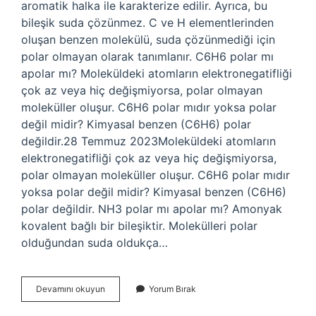
aromatik halka ile karakterize edilir. Ayrıca, bu
bileşik suda çözünmez. C ve H elementlerinden
oluşan benzen molekülü, suda çözünmediği için
polar olmayan olarak tanımlanır. C6H6 polar mı
apolar mı? Moleküldeki atomların elektronegatifliği
çok az veya hiç değişmiyorsa, polar olmayan
moleküller oluşur. C6H6 polar mıdır yoksa polar
değil midir? Kimyasal benzen (C6H6) polar
değildir.28 Temmuz 2023Moleküldeki atomların
elektronegatifliği çok az veya hiç değişmiyorsa,
polar olmayan moleküller oluşur. C6H6 polar mıdır
yoksa polar değil midir? Kimyasal benzen (C6H6)
polar değildir. NH3 polar mı apolar mı? Amonyak
kovalent bağlı bir bileşiktir. Molekülleri polar
olduğundan suda oldukça…
Benzen
Devamını okuyun
Yorum Bırak
Apolar
Mı