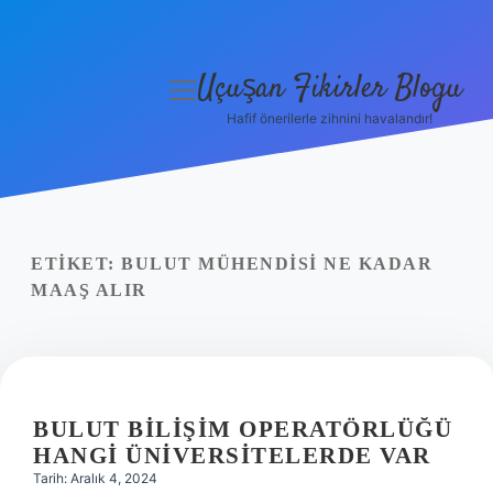
Uçuşan Fikirler Blogu
menüyü
aç
Hafif önerilerle zihnini havalandır!
Anasayfa
Gizlilik Politikası
Yasal Uyarı
ETIKET:
BULUT MÜHENDISI NE KADAR
MAAŞ ALIR
Hakkımızda
BULUT BILIŞIM OPERATÖRLÜĞÜ
HANGI ÜNIVERSITELERDE VAR
Tarih: Aralık 4, 2024