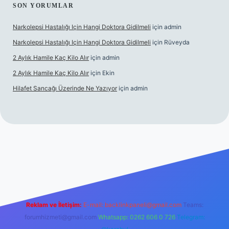
SON YORUMLAR
Narkolepsi Hastalığı Için Hangi Doktora Gidilmeli
için
admin
Narkolepsi Hastalığı Için Hangi Doktora Gidilmeli
için
Rüveyda
2 Aylık Hamile Kaç Kilo Alır
için
admin
2 Aylık Hamile Kaç Kilo Alır
için
Ekin
Hilafet Sancağı Üzerinde Ne Yazıyor
için
admin
bet güncel giriş
https://tulipbett.net/
Reklam ve İletişim:
E-mail:
backlinkpaneli@gmail.com
Teams:
forumhizmeti@gmail.com
Whatsapp: 0262 606 0 726
Telegram: