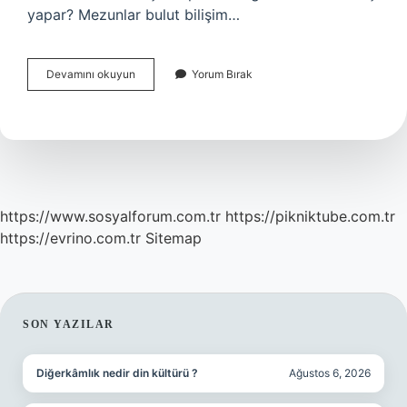
yapar? Mezunlar bulut bilişim…
Bulut
Devamını okuyun
Yorum Bırak
Bilişim
Operatörlüğü
Hangi
Üniversitelerde
Var
https://www.sosyalforum.com.tr
https://pikniktube.com.tr
https://evrino.com.tr
Sitemap
SIDEBAR
SON YAZILAR
Diğerkâmlık nedir din kültürü ?
Ağustos 6, 2026