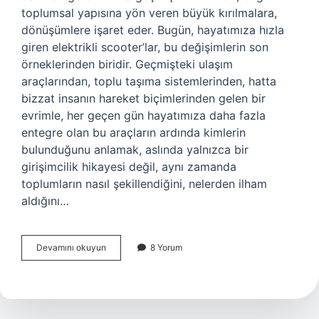
toplumsal yapısına yön veren büyük kırılmalara,
dönüşümlere işaret eder. Bugün, hayatımıza hızla
giren elektrikli scooter’lar, bu değişimlerin son
örneklerinden biridir. Geçmişteki ulaşım
araçlarından, toplu taşıma sistemlerinden, hatta
bizzat insanın hareket biçimlerinden gelen bir
evrimle, her geçen gün hayatımıza daha fazla
entegre olan bu araçların ardında kimlerin
bulunduğunu anlamak, aslında yalnızca bir
girişimcilik hikayesi değil, aynı zamanda
toplumların nasıl şekillendiğini, nelerden ilham
aldığını…
Hop
Devamını okuyun
8 Yorum
scooter
sahibi
kim
?