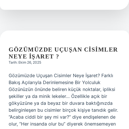
neden
olur
?
GÖZÜMÜZDE UÇUŞAN CISIMLER
NEYE IŞARET ?
Tarih: Ekim 26, 2025
Gözümüzde Uçuşan Cisimler Neye İşaret? Farklı
Bakış Açılarıyla Derinlemesine Bir Yolculuk
Gözünüzün önünde beliren küçük noktalar, ipliksi
şekiller ya da minik lekeler… Özellikle açık bir
gökyüzüne ya da beyaz bir duvara baktığınızda
belirginleşen bu cisimler birçok kişiye tanıdık gelir.
“Acaba ciddi bir şey mi var?” diye endişelenen de
olur, “Her insanda olur bu” diyerek önemsemeyen