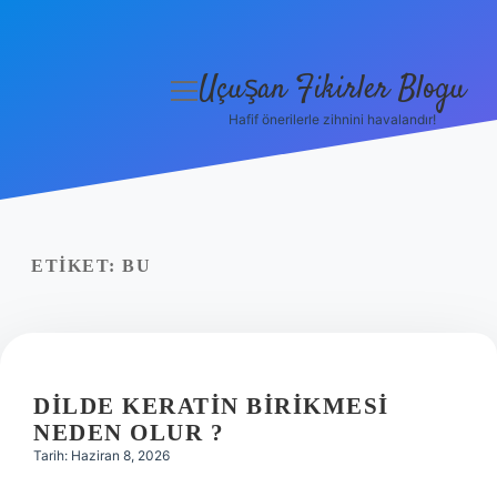
Uçuşan Fikirler Blogu
menüyü
aç
Hafif önerilerle zihnini havalandır!
Anasayfa
Gizlilik Politikası
Yasal Uyarı
ETIKET:
BU
Hakkımızda
DILDE KERATIN BIRIKMESI
NEDEN OLUR ?
Tarih: Haziran 8, 2026