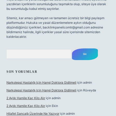
yazdıkları içeriklerin sorumluluğunu taşımakta olup, siteye üye olarak
bu sorumluluğu kabul etmiş sayılırlar.
Sitemiz, kar amacı gütmeyen ve tamamen ücretsiz bir bilgi paylaşım
platformudur. Hukuka ve yasal düzenlemelere aykırı olduğunu
düşündüğünüz içerikleri,
backlinkpanelicomtr@gmail.com
adresine
bildirmeniz halinde, ilgili içerikler yasal süre içerisinde sitemizden
kaldırılacaktır.
Arama
SON YORUMLAR
Narkolepsi Hastalığı Için Hangi Doktora Gidilmeli
için
admin
Narkolepsi Hastalığı Için Hangi Doktora Gidilmeli
için
Rüveyda
2 Aylık Hamile Kaç Kilo Alır
için
admin
2 Aylık Hamile Kaç Kilo Alır
için
Ekin
Hilafet Sancağı Üzerinde Ne Yazıyor
için
admin