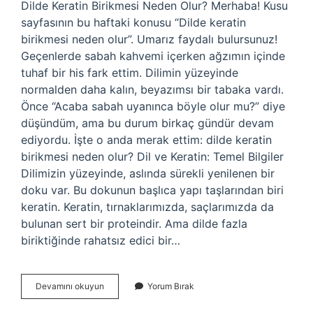
Dilde Keratin Birikmesi Neden Olur? Merhaba! Kusu
sayfasının bu haftaki konusu “Dilde keratin
birikmesi neden olur”. Umarız faydalı bulursunuz!
Geçenlerde sabah kahvemi içerken ağzımın içinde
tuhaf bir his fark ettim. Dilimin yüzeyinde
normalden daha kalın, beyazımsı bir tabaka vardı.
Önce “Acaba sabah uyanınca böyle olur mu?” diye
düşündüm, ama bu durum birkaç gündür devam
ediyordu. İşte o anda merak ettim: dilde keratin
birikmesi neden olur? Dil ve Keratin: Temel Bilgiler
Dilimizin yüzeyinde, aslında sürekli yenilenen bir
doku var. Bu dokunun başlıca yapı taşlarından biri
keratin. Keratin, tırnaklarımızda, saçlarımızda da
bulunan sert bir proteindir. Ama dilde fazla
biriktiğinde rahatsız edici bir…
Dilde
Devamını okuyun
Yorum Bırak
keratin
birikmesi