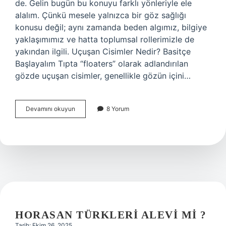
de. Gelin bugün bu konuyu farklı yönleriyle ele
alalım. Çünkü mesele yalnızca bir göz sağlığı
konusu değil; aynı zamanda beden algımız, bilgiye
yaklaşımımız ve hatta toplumsal rollerimizle de
yakından ilgili. Uçuşan Cisimler Nedir? Basitçe
Başlayalım Tıpta “floaters” olarak adlandırılan
gözde uçuşan cisimler, genellikle gözün içini…
Gözümüzde
Devamını okuyun
8 Yorum
uçuşan
cisimler
neye
işaret
?
HORASAN TÜRKLERI ALEVI MI ?
Tarih: Ekim 26, 2025