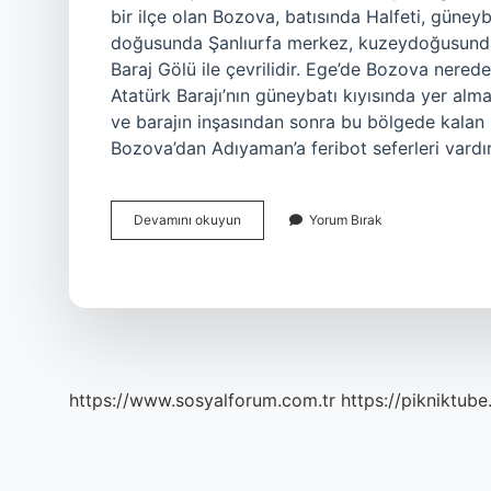
bir ilçe olan Bozova, batısında Halfeti, güne
doğusunda Şanlıurfa merkez, kuzeydoğusunda H
Baraj Gölü ile çevrilidir. Ege’de Bozova nered
Atatürk Barajı’nın güneybatı kıyısında yer alma
ve barajın inşasından sonra bu bölgede kalan bi
Bozova’dan Adıyaman’a feribot seferleri vard
Bozova
Devamını okuyun
Yorum Bırak
Eskiden
Nereye
Bağlıydı
https://www.sosyalforum.com.tr
https://pikniktube