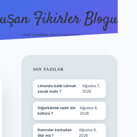
uşan Fikirler Blogu
Hafif önerilerle zihnini havalandır!
hiltonbet güncel giriş
h
SIDEBAR
SON YAZILAR
Limanda balık tutmak
Ağustos 7,
yasak mıdır ?
2026
Diğerkâmlık nedir din
Ağustos 6,
kültürü ?
2026
Kumrular korkudan
Ağustos 6,
ölür mü ?
2026