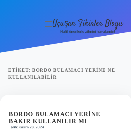
Uçuşan Fikirler Blogu
menüyü
aç
Hafif önerilerle zihnini havalandır!
Anasayfa
Gizlilik Politikası
Yasal Uyarı
ETIKET:
BORDO BULAMACI YERINE NE
KULLANILABILIR
Hakkımızda
BORDO BULAMACI YERINE
BAKIR KULLANILIR MI
Tarih: Kasım 28, 2024