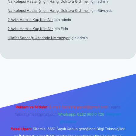
Narkolepsi Hastalığı Için Hangi Doktora Gidilmeli
için
admin
Narkolepsi Hastalığı Için Hangi Doktora Gidilmeli
için
Rüveyda
2 Aylık Hamile Kaç Kilo Alır
için
admin
2 Aylık Hamile Kaç Kilo Alır
için
Ekin
Hilafet Sancağı Üzerinde Ne Yazıyor
için
admin
güncel giriş
https://tulipbett.net/
Reklam ve İletişim:
E-mail:
backlinkpaneli@gmail.com
Teams:
forumhizmeti@gmail.com
Whatsapp: 0262 606 0 726
Telegram:
@karabul
Yasal Uyarı:
Sitemiz, 5651 Sayılı Kanun gereğince Bilgi Teknolojileri