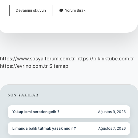
Bordo
Devamını okuyun
Yorum Bırak
Bulamacı
Yerine
Bakır
Kullanılır
Mı
https://www.sosyalforum.com.tr
https://pikniktube.com.tr
https://evrino.com.tr
Sitemap
SIDEBAR
SON YAZILAR
Yakup ismi nereden gelir ?
Ağustos 9, 2026
Limanda balık tutmak yasak mıdır ?
Ağustos 7, 2026