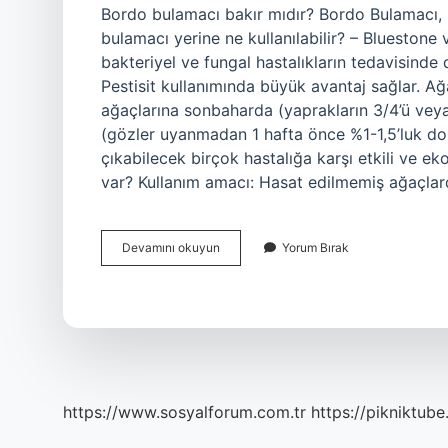
Bordo bulamacı bakır mıdır? Bordo Bulamacı, m
bulamacı yerine ne kullanılabilir? – Bluestone
bakteriyel ve fungal hastalıkların tedavisinde de
Pestisit kullanımında büyük avantaj sağlar. Ağ
ağaçlarına sonbaharda (yaprakların 3/4’ü ve
(gözler uyanmadan 1 hafta önce %1-1,5’luk do
çıkabilecek birçok hastalığa karşı etkili ve ek
var? Kullanım amacı: Hasat edilmemiş ağaçlard
Bordo
Devamını okuyun
Yorum Bırak
Bulamacı
Yerine
Bakır
Kullanılır
Mı
https://www.sosyalforum.com.tr
https://pikniktube