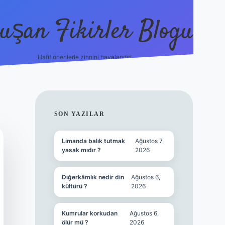
uşan Fikirler Blogu
Hafif önerilerle zihnini havalandır!
hiltonbet güncel giriş
h
SIDEBAR
SON YAZILAR
Limanda balık tutmak
Ağustos 7,
yasak mıdır ?
2026
Diğerkâmlık nedir din
Ağustos 6,
kültürü ?
2026
Kumrular korkudan
Ağustos 6,
ölür mü ?
2026