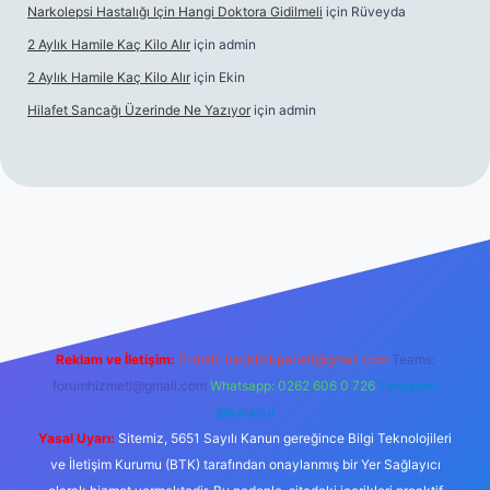
Narkolepsi Hastalığı Için Hangi Doktora Gidilmeli
için
Rüveyda
2 Aylık Hamile Kaç Kilo Alır
için
admin
2 Aylık Hamile Kaç Kilo Alır
için
Ekin
Hilafet Sancağı Üzerinde Ne Yazıyor
için
admin
 güncel giriş
https://tulipbett.net/
Reklam ve İletişim:
E-mail:
backlinkpaneli@gmail.com
Teams:
forumhizmeti@gmail.com
Whatsapp: 0262 606 0 726
Telegram:
@karabul
Yasal Uyarı:
Sitemiz, 5651 Sayılı Kanun gereğince Bilgi Teknolojileri
ve İletişim Kurumu (BTK) tarafından onaylanmış bir Yer Sağlayıcı