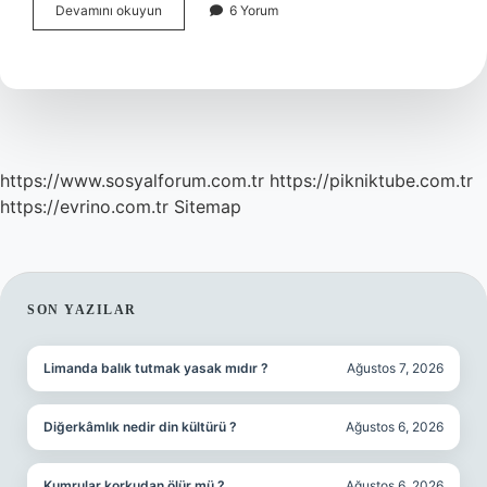
Boksta
Devamını okuyun
6 Yorum
Neler
Yasak
https://www.sosyalforum.com.tr
https://pikniktube.com.tr
https://evrino.com.tr
Sitemap
SIDEBAR
SON YAZILAR
Limanda balık tutmak yasak mıdır ?
Ağustos 7, 2026
Diğerkâmlık nedir din kültürü ?
Ağustos 6, 2026
Kumrular korkudan ölür mü ?
Ağustos 6, 2026