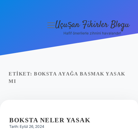
Uçuşan Fikirler Blogu
menüyü
aç
Hafif önerilerle zihnini havalandır!
Anasayfa
Gizlilik Politikası
Yasal Uyarı
ETIKET:
BOKSTA AYAĞA BASMAK YASAK
MI
Hakkımızda
BOKSTA NELER YASAK
Tarih: Eylül 26, 2024