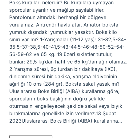
Boks kuralları nelerdir? Bu kurallara uymayan
sporcular uyarılır ve mağlup sayılabilirler.
Pantolonun altındaki herhangi bir bölgeye
vurulamaz. Antrenör havlu atar. Amatör boksta
yumruk dışındaki yumruklar yasaktır. Boks kilo
sınırı var mı? 1-Yarışmalar (11-12 yaş): 31-32,5-34-
35,5-37-38,5-40-41,5-43-44,5-46-48-50-52-54-
56-59-62 ve 65 kg. 19 üzeri sıkletler tutulur,
bunlar: 29,5 kg’dan hafif ve 65 kg’dan ağır olamaz.
2-Yarışma süresi, üç turdan bir dakikaya (IX3),
dinlenme süresi bir dakika, yarışma eldiveninin
ağırlığı 10 ons (284 gr). Boksta sakal yasak mı?
Uluslararası Boks Birliği (AIBA) kurallarına göre,
sporcuların boks başlığının doğru şekilde
oturmasını engelleyecek şekilde sakal veya bıyık
bırakmalarına genellikle izin verilmez.13 Şubat
2023Uluslararası Boks Birliği (AIBA) kurallarına…