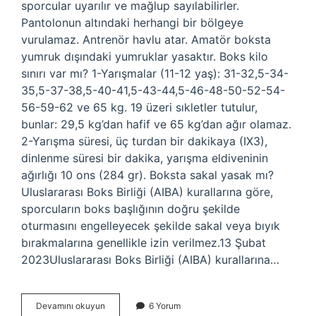
sporcular uyarılır ve mağlup sayılabilirler.
Pantolonun altındaki herhangi bir bölgeye
vurulamaz. Antrenör havlu atar. Amatör boksta
yumruk dışındaki yumruklar yasaktır. Boks kilo
sınırı var mı? 1-Yarışmalar (11-12 yaş): 31-32,5-34-
35,5-37-38,5-40-41,5-43-44,5-46-48-50-52-54-
56-59-62 ve 65 kg. 19 üzeri sıkletler tutulur,
bunlar: 29,5 kg’dan hafif ve 65 kg’dan ağır olamaz.
2-Yarışma süresi, üç turdan bir dakikaya (IX3),
dinlenme süresi bir dakika, yarışma eldiveninin
ağırlığı 10 ons (284 gr). Boksta sakal yasak mı?
Uluslararası Boks Birliği (AIBA) kurallarına göre,
sporcuların boks başlığının doğru şekilde
oturmasını engelleyecek şekilde sakal veya bıyık
bırakmalarına genellikle izin verilmez.13 Şubat
2023Uluslararası Boks Birliği (AIBA) kurallarına…
Boksta
Devamını okuyun
6 Yorum