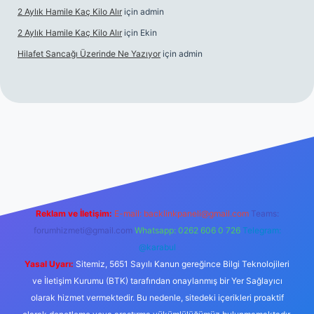
2 Aylık Hamile Kaç Kilo Alır
için
admin
2 Aylık Hamile Kaç Kilo Alır
için
Ekin
Hilafet Sancağı Üzerinde Ne Yazıyor
için
admin
cel giriş
https://tulipbett.net/
Reklam ve İletişim:
E-mail:
backlinkpaneli@gmail.com
Teams:
forumhizmeti@gmail.com
Whatsapp: 0262 606 0 726
Telegram:
@karabul
Yasal Uyarı:
Sitemiz, 5651 Sayılı Kanun gereğince Bilgi Teknolojileri
ve İletişim Kurumu (BTK) tarafından onaylanmış bir Yer Sağlayıcı
olarak hizmet vermektedir. Bu nedenle, sitedeki içerikleri proaktif