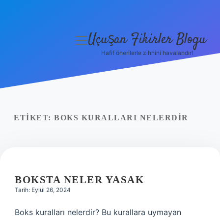
Uçuşan Fikirler Blogu
menüyü
aç
Hafif önerilerle zihnini havalandır!
Anasayfa
Gizlilik Politikası
Yasal Uyarı
ETIKET:
BOKS KURALLARI NELERDIR
Hakkımızda
BOKSTA NELER YASAK
Tarih: Eylül 26, 2024
Boks kuralları nelerdir? Bu kurallara uymayan