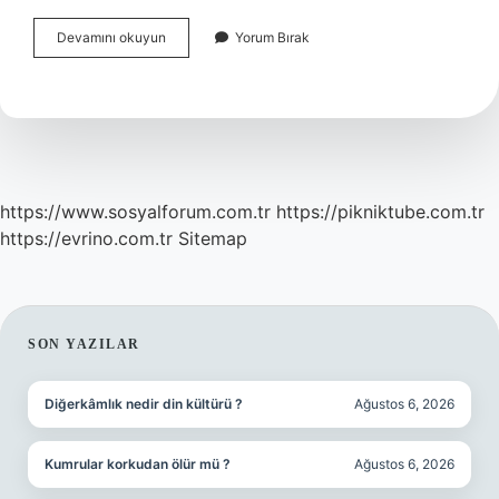
Gümüşlük
Devamını okuyun
Yorum Bırak
De
Nereye
Gidilir
https://www.sosyalforum.com.tr
https://pikniktube.com.tr
https://evrino.com.tr
Sitemap
SIDEBAR
SON YAZILAR
Diğerkâmlık nedir din kültürü ?
Ağustos 6, 2026
Kumrular korkudan ölür mü ?
Ağustos 6, 2026