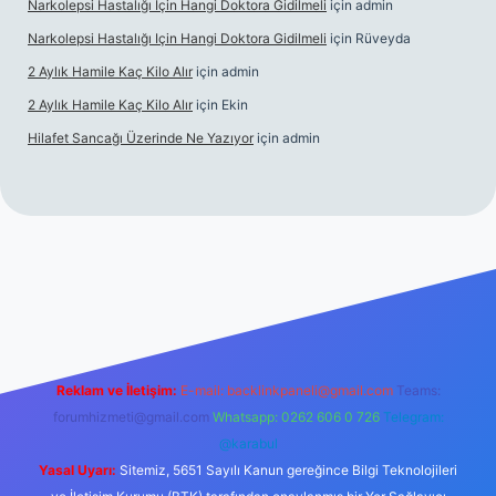
Narkolepsi Hastalığı Için Hangi Doktora Gidilmeli
için
admin
Narkolepsi Hastalığı Için Hangi Doktora Gidilmeli
için
Rüveyda
2 Aylık Hamile Kaç Kilo Alır
için
admin
2 Aylık Hamile Kaç Kilo Alır
için
Ekin
Hilafet Sancağı Üzerinde Ne Yazıyor
için
admin
cel giriş
https://tulipbett.net/
Reklam ve İletişim:
E-mail:
backlinkpaneli@gmail.com
Teams:
forumhizmeti@gmail.com
Whatsapp: 0262 606 0 726
Telegram:
@karabul
Yasal Uyarı:
Sitemiz, 5651 Sayılı Kanun gereğince Bilgi Teknolojileri