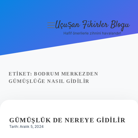
Uçuşan Fikirler Blogu
menüyü
aç
Hafif önerilerle zihnini havalandır!
Anasayfa
Gizlilik Politikası
Yasal Uyarı
ETIKET:
BODRUM MERKEZDEN
GÜMÜŞLÜĞE NASIL GIDILIR
Hakkımızda
GÜMÜŞLÜK DE NEREYE GIDILIR
Tarih: Aralık 5, 2024