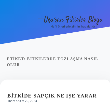
Uçuşan Fikirler Blogu
menüyü
aç
Hafif önerilerle zihnini havalandır!
Anasayfa
Gizlilik Politikası
Yasal Uyarı
ETIKET:
BITKILERDE TOZLAŞMA NASIL
OLUR
Hakkımızda
BITKIDE SAPÇIK NE IŞE YARAR
Tarih: Kasım 29, 2024