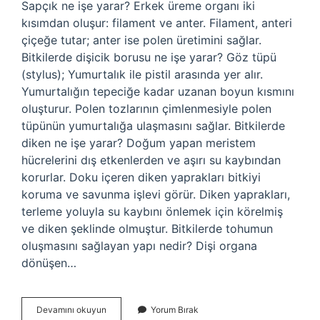
Sapçık ne işe yarar? Erkek üreme organı iki
kısımdan oluşur: filament ve anter. Filament, anteri
çiçeğe tutar; anter ise polen üretimini sağlar.
Bitkilerde dişicik borusu ne işe yarar? Göz tüpü
(stylus); Yumurtalık ile pistil arasında yer alır.
Yumurtalığın tepeciğe kadar uzanan boyun kısmını
oluşturur. Polen tozlarının çimlenmesiyle polen
tüpünün yumurtalığa ulaşmasını sağlar. Bitkilerde
diken ne işe yarar? Doğum yapan meristem
hücrelerini dış etkenlerden ve aşırı su kaybından
korurlar. Doku içeren diken yaprakları bitkiyi
koruma ve savunma işlevi görür. Diken yaprakları,
terleme yoluyla su kaybını önlemek için körelmiş
ve diken şeklinde olmuştur. Bitkilerde tohumun
oluşmasını sağlayan yapı nedir? Dişi organa
dönüşen…
Bitkide
Devamını okuyun
Yorum Bırak