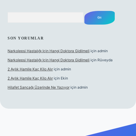
Arama
SON YORUMLAR
Narkolepsi Hastalığı Için Hangi Doktora Gidilmeli
için
admin
Narkolepsi Hastalığı Için Hangi Doktora Gidilmeli
için
Rüveyda
2 Aylık Hamile Kaç Kilo Alır
için
admin
2 Aylık Hamile Kaç Kilo Alır
için
Ekin
Hilafet Sancağı Üzerinde Ne Yazıyor
için
admin
cel giriş
https://tulipbett.net/