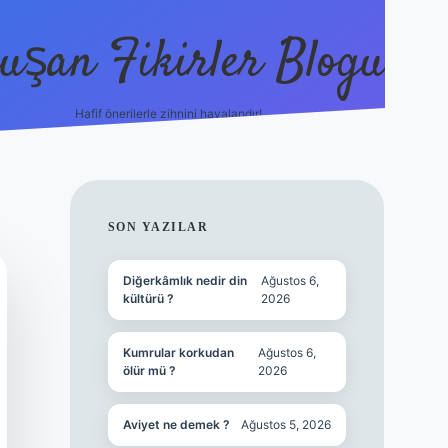
uşan Fikirler Blogu
Hafif önerilerle zihnini havalandır!
hiltonbet güncel giriş
h
SIDEBAR
SON YAZILAR
Diğerkâmlık nedir din
Ağustos 6,
kültürü ?
2026
Kumrular korkudan
Ağustos 6,
ölür mü ?
2026
Aviyet ne demek ?
Ağustos 5, 2026