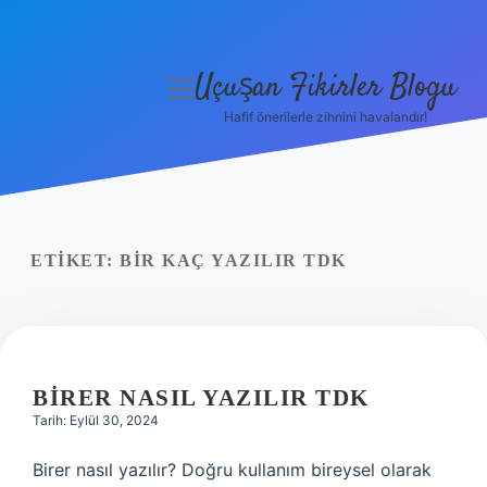
Uçuşan Fikirler Blogu
menüyü
aç
Hafif önerilerle zihnini havalandır!
Anasayfa
Gizlilik Politikası
Yasal Uyarı
ETIKET:
BIR KAÇ YAZILIR TDK
Hakkımızda
BIRER NASIL YAZILIR TDK
Tarih: Eylül 30, 2024
Birer nasıl yazılır? Doğru kullanım bireysel olarak