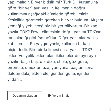
yapılmalıdır. Biryer bitişik mi? Türk Dil Kurumu’na
göre “bir yer” ayrı yazılır. Kelimenin doğru
kullanımını aşağıdaki cümlede görebilirsiniz.
Kesinlikle görmeniz gereken bir yer buldum. Akşam
yemeği yiyebileceğiniz bir yer biliyorum. Bir kaç
yazılır TDK? Few kelimesinin doğru yazımı TDK’nın
tanımladığı gibi “some”dur. Diğer yazımlar yanlış
kabul edilir. En yaygın yanlış kullanım birkaç
biçimdedir. Bire bir kelimesi nasıl yazılır TDK? İsim
ekleri ve iyelik ekleri alan ikilemeler de ayrı ayrı
yazılır: başa baş, diz dize, el ele, göz göze,
birbirine, omuz omuza, yan yana; baştan sona,
daldan dala, elden ele, günden güne, içinden,
yıldan…
Birer
Devamını okuyun
Yorum Bırak
Nasıl
Yazılır
Tdk