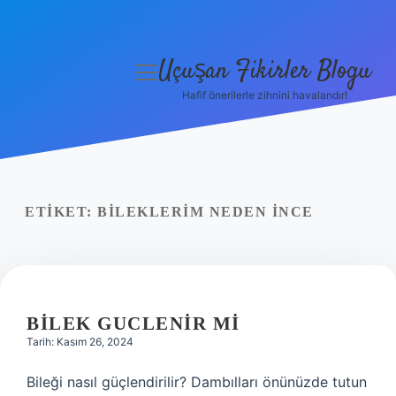
Uçuşan Fikirler Blogu
menüyü
aç
Hafif önerilerle zihnini havalandır!
Anasayfa
Gizlilik Politikası
Yasal Uyarı
ETIKET:
BILEKLERIM NEDEN INCE
Hakkımızda
BILEK GUCLENIR MI
Tarih: Kasım 26, 2024
Bileği nasıl güçlendirilir? Dambılları önünüzde tutun