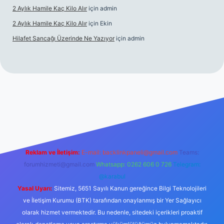
2 Aylık Hamile Kaç Kilo Alır
için
admin
2 Aylık Hamile Kaç Kilo Alır
için
Ekin
Hilafet Sancağı Üzerinde Ne Yazıyor
için
admin
cel giriş
https://tulipbett.net/
Reklam ve İletişim:
E-mail:
backlinkpaneli@gmail.com
Teams:
forumhizmeti@gmail.com
Whatsapp: 0262 606 0 726
Telegram:
@karabul
Yasal Uyarı:
Sitemiz, 5651 Sayılı Kanun gereğince Bilgi Teknolojileri
ve İletişim Kurumu (BTK) tarafından onaylanmış bir Yer Sağlayıcı
olarak hizmet vermektedir. Bu nedenle, sitedeki içerikleri proaktif