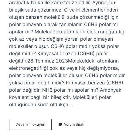
aromatik halka ile karakterize edilir. Ayrıca, bu
bileşik suda çözünmez. C ve H elementlerinden
oluşan benzen molekülü, suda çözünmediği için
polar olmayan olarak tanımlanır. C6H6 polar mı
apolar mı? Moleküldeki atomların elektronegatifliği
çok az veya hiç değişmiyorsa, polar olmayan
moleküller oluşur. C6H6 polar mıdır yoksa polar
değil midir? Kimyasal benzen (C6H6) polar
değildir.28 Temmuz 2023Moleküldeki atomların
elektronegatifliği çok az veya hiç değişmiyorsa,
polar olmayan moleküller oluşur. C6H6 polar mıdır
yoksa polar değil midir? Kimyasal benzen (C6H6)
polar değildir. NH3 polar mı apolar mı? Amonyak
kovalent bağlı bir bileşiktir. Molekülleri polar
olduğundan suda oldukça…
Benzen
Devamını okuyun
Yorum Bırak
Apolar
Mı