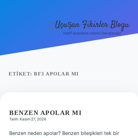
Uçuşan Fikirler Blogu
menüyü
aç
Hafif önerilerle zihnini havalandır!
Anasayfa
Gizlilik Politikası
Yasal Uyarı
ETIKET:
BF3 APOLAR MI
Hakkımızda
BENZEN APOLAR MI
Tarih: Kasım 27, 2024
Benzen neden apolar? Benzen bileşikleri tek bir