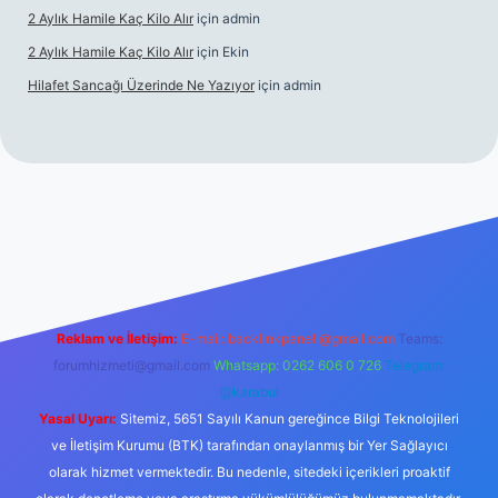
2 Aylık Hamile Kaç Kilo Alır
için
admin
2 Aylık Hamile Kaç Kilo Alır
için
Ekin
Hilafet Sancağı Üzerinde Ne Yazıyor
için
admin
cel giriş
https://tulipbett.net/
Reklam ve İletişim:
E-mail:
backlinkpaneli@gmail.com
Teams:
forumhizmeti@gmail.com
Whatsapp: 0262 606 0 726
Telegram:
@karabul
Yasal Uyarı:
Sitemiz, 5651 Sayılı Kanun gereğince Bilgi Teknolojileri
ve İletişim Kurumu (BTK) tarafından onaylanmış bir Yer Sağlayıcı
olarak hizmet vermektedir. Bu nedenle, sitedeki içerikleri proaktif