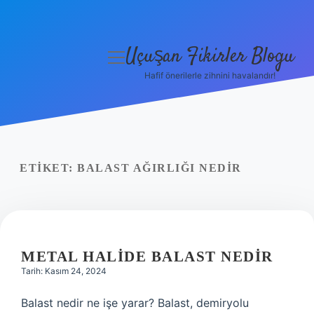
Uçuşan Fikirler Blogu
menüyü
aç
Hafif önerilerle zihnini havalandır!
Anasayfa
Gizlilik Politikası
Yasal Uyarı
ETIKET:
BALAST AĞIRLIĞI NEDIR
Hakkımızda
METAL HALIDE BALAST NEDIR
Tarih: Kasım 24, 2024
Balast nedir ne işe yarar? Balast, demiryolu