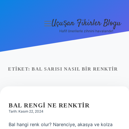
Uçuşan Fikirler Blogu
menüyü
aç
Hafif önerilerle zihnini havalandır!
Anasayfa
Gizlilik Politikası
Yasal Uyarı
ETIKET:
BAL SARISI NASIL BIR RENKTIR
Hakkımızda
BAL RENGI NE RENKTIR
Tarih: Kasım 22, 2024
Bal hangi renk olur? Narenciye, akasya ve kolza