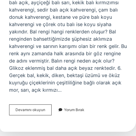
balı açık, ayçiçeği balı sarı, kekik balı kırmızımsı
kahverengi, sedir balı açık kahverengi, çam balı
donuk kahverengi, kestane ve püre balı koyu
kahverengi ve çörek otu balı ise koyu siyaha
yakındır. Bal rengi hangi renklerden oluşur? Bal
renginden bahsettiğimizde şüphesiz aklımıza
kahverengi ve sarının karışımı olan bir renk gelir. Bu
renk aynı zamanda halk arasında bir göz rengine
de adını vermiştir. Balın rengi neden açık olur?
Glikoz eklenmiş bal daha açık beyaz renktedir. 6.
Gerçek bal, kekik, diken, bektaşi üzümü ve öküz
kuyruğu çiçeklerinin çeşitliliğine bağlı olarak açık
mor, sarı, açık kırmızı…
Bal
Devamını okuyun
Yorum Bırak
Rengi
Ne
Renktir