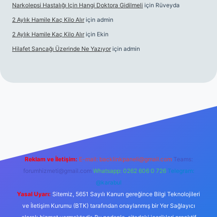
Narkolepsi Hastalığı Için Hangi Doktora Gidilmeli
için
Rüveyda
2 Aylık Hamile Kaç Kilo Alır
için
admin
2 Aylık Hamile Kaç Kilo Alır
için
Ekin
Hilafet Sancağı Üzerinde Ne Yazıyor
için
admin
ncel giriş
https://tulipbett.net/
Reklam ve İletişim:
E-mail:
backlinkpaneli@gmail.com
Teams:
forumhizmeti@gmail.com
Whatsapp: 0262 606 0 726
Telegram:
@karabul
Yasal Uyarı:
Sitemiz, 5651 Sayılı Kanun gereğince Bilgi Teknolojileri
ve İletişim Kurumu (BTK) tarafından onaylanmış bir Yer Sağlayıcı