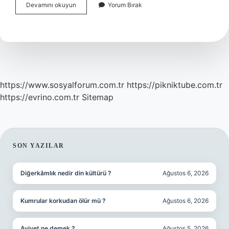
Çerezlik
Devamını okuyun
Yorum Bırak
Ayçiçeğine
Hangi
Gübre
Atılır
https://www.sosyalforum.com.tr
https://pikniktube.com.tr
https://evrino.com.tr
Sitemap
SIDEBAR
SON YAZILAR
Diğerkâmlık nedir din kültürü ?
Ağustos 6, 2026
Kumrular korkudan ölür mü ?
Ağustos 6, 2026
Aviyet ne demek ?
Ağustos 5, 2026