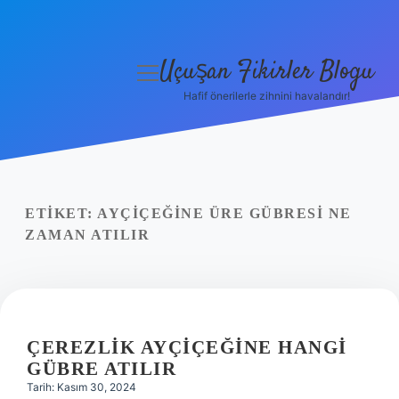
Uçuşan Fikirler Blogu
menüyü
aç
Hafif önerilerle zihnini havalandır!
Anasayfa
Gizlilik Politikası
Yasal Uyarı
ETIKET:
AYÇIÇEĞINE ÜRE GÜBRESI NE
ZAMAN ATILIR
Hakkımızda
ÇEREZLIK AYÇIÇEĞINE HANGI
GÜBRE ATILIR
Tarih: Kasım 30, 2024