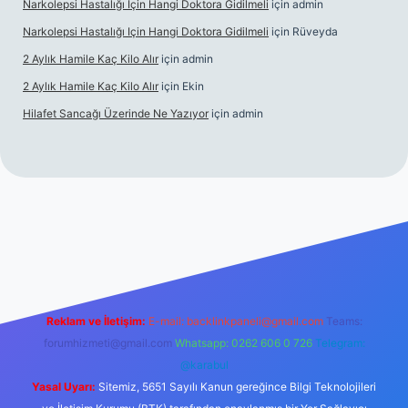
Narkolepsi Hastalığı Için Hangi Doktora Gidilmeli
için
admin
Narkolepsi Hastalığı Için Hangi Doktora Gidilmeli
için
Rüveyda
2 Aylık Hamile Kaç Kilo Alır
için
admin
2 Aylık Hamile Kaç Kilo Alır
için
Ekin
Hilafet Sancağı Üzerinde Ne Yazıyor
için
admin
cel giriş
https://tulipbett.net/
Reklam ve İletişim:
E-mail:
backlinkpaneli@gmail.com
Teams:
forumhizmeti@gmail.com
Whatsapp: 0262 606 0 726
Telegram:
@karabul
Yasal Uyarı:
Sitemiz, 5651 Sayılı Kanun gereğince Bilgi Teknolojileri