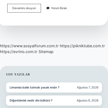
Ayak
Devamını okuyun
Yorum Bırak
Altı
Neden
Şişer
Ve
Ağrır
https://www.sosyalforum.com.tr
https://pikniktube.com.tr
https://evrino.com.tr
Sitemap
SIDEBAR
SON YAZILAR
Limanda balık tutmak yasak mıdır ?
Ağustos 7, 2026
Diğerkâmlık nedir din kültürü ?
Ağustos 6, 2026