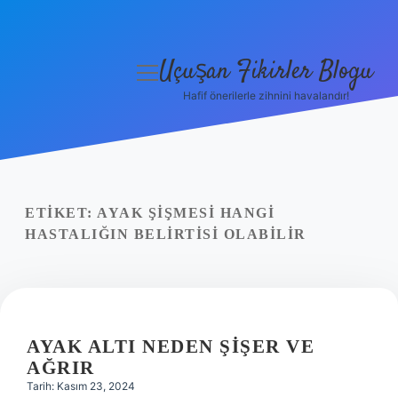
Uçuşan Fikirler Blogu
menüyü
aç
Hafif önerilerle zihnini havalandır!
Anasayfa
Gizlilik Politikası
Yasal Uyarı
ETIKET:
AYAK ŞIŞMESI HANGI
HASTALIĞIN BELIRTISI OLABILIR
Hakkımızda
AYAK ALTI NEDEN ŞIŞER VE
AĞRIR
Tarih: Kasım 23, 2024