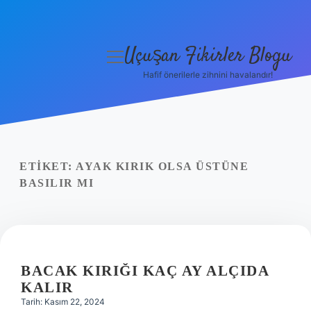
Uçuşan Fikirler Blogu
menüyü
aç
Hafif önerilerle zihnini havalandır!
Anasayfa
Gizlilik Politikası
Yasal Uyarı
ETIKET:
AYAK KIRIK OLSA ÜSTÜNE
BASILIR MI
Hakkımızda
BACAK KIRIĞI KAÇ AY ALÇIDA
KALIR
Tarih: Kasım 22, 2024