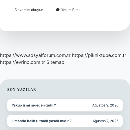
Ayak
Devamını okuyun
Yorum Bırak
Altı
Neden
Şişer
Ve
Ağrır
https://www.sosyalforum.com.tr
https://pikniktube.com.tr
https://evrino.com.tr
Sitemap
SIDEBAR
SON YAZILAR
Yakup ismi nereden gelir ?
Ağustos 9, 2026
Limanda balık tutmak yasak mıdır ?
Ağustos 7, 2026