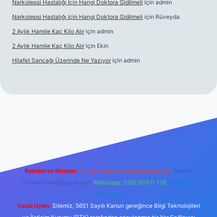
Narkolepsi Hastalığı Için Hangi Doktora Gidilmeli
için
admin
Narkolepsi Hastalığı Için Hangi Doktora Gidilmeli
için
Rüveyda
2 Aylık Hamile Kaç Kilo Alır
için
admin
2 Aylık Hamile Kaç Kilo Alır
için
Ekin
Hilafet Sancağı Üzerinde Ne Yazıyor
için
admin
cel giriş
https://tulipbett.net/
Reklam ve İletişim:
E-mail:
backlinkpaneli@gmail.com
Teams:
forumhizmeti@gmail.com
Whatsapp: 0262 606 0 726
Telegram:
@karabul
Yasal Uyarı:
Sitemiz, 5651 Sayılı Kanun gereğince Bilgi Teknolojileri