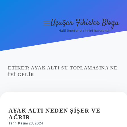
Uçuşan Fikirler Blogu
menüyü
aç
Hafif önerilerle zihnini havalandır!
Anasayfa
Gizlilik Politikası
Yasal Uyarı
ETIKET:
AYAK ALTI SU TOPLAMASINA NE
IYI GELIR
Hakkımızda
AYAK ALTI NEDEN ŞIŞER VE
AĞRIR
Tarih: Kasım 23, 2024