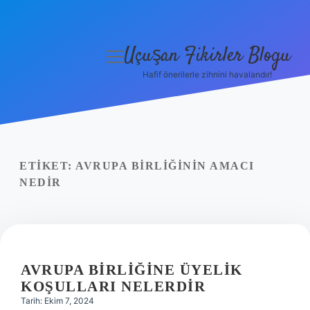
Uçuşan Fikirler Blogu
menüyü
aç
Hafif önerilerle zihnini havalandır!
Anasayfa
Gizlilik Politikası
Yasal Uyarı
ETIKET:
AVRUPA BIRLIĞININ AMACI
NEDIR
Hakkımızda
AVRUPA BIRLIĞINE ÜYELIK
KOŞULLARI NELERDIR
Tarih: Ekim 7, 2024