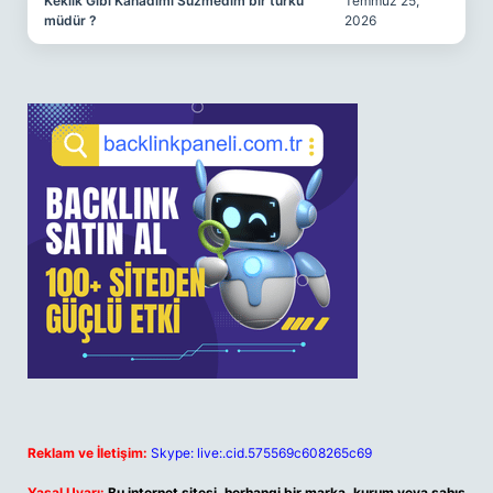
Keklik Gibi Kanadımı Süzmedim bir türkü
Temmuz 25,
müdür ?
2026
Reklam ve İletişim:
Skype: live:.cid.575569c608265c69
Yasal Uyarı:
Bu internet sitesi, herhangi bir marka, kurum veya şahıs