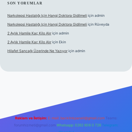
SON YORUMLAR
Narkolepsi Hastalığı Için Hangi Doktora Gidilmeli
için
admin
Narkolepsi Hastalığı Için Hangi Doktora Gidilmeli
için
Rüveyda
2 Aylık Hamile Kaç Kilo Alır
için
admin
2 Aylık Hamile Kaç Kilo Alır
için
Ekin
Hilafet Sancağı Üzerinde Ne Yazıyor
için
admin
üncel giriş
https://tulipbett.net/
Reklam ve İletişim:
E-mail:
backlinkpaneli@gmail.com
Teams:
forumhizmeti@gmail.com
Whatsapp: 0262 606 0 726
Telegram: