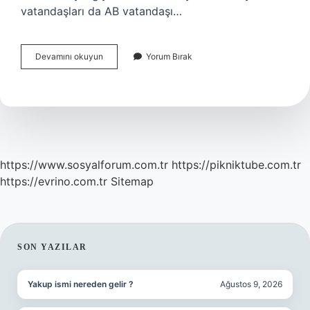
vatandaşları da AB vatandaşı…
Avrupa
Devamını okuyun
Yorum Bırak
Birliğine
Üyelik
Koşulları
Nelerdir
https://www.sosyalforum.com.tr
https://pikniktube.com.tr
https://evrino.com.tr
Sitemap
SIDEBAR
SON YAZILAR
Yakup ismi nereden gelir ?
Ağustos 9, 2026