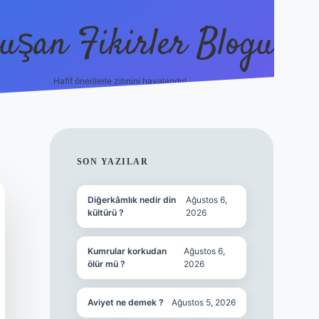
uşan Fikirler Blogu
Hafif önerilerle zihnini havalandır!
hiltonbet güncel gir
SIDEBAR
SON YAZILAR
Diğerkâmlık nedir din
Ağustos 6,
kültürü ?
2026
Kumrular korkudan
Ağustos 6,
ölür mü ?
2026
Aviyet ne demek ?
Ağustos 5, 2026