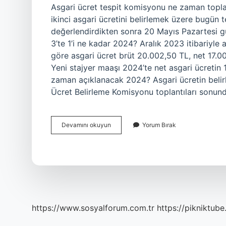
Asgari ücret tespit komisyonu ne zaman topla
ikinci asgari ücretini belirlemek üzere bugün 
değerlendirdikten sonra 20 Mayıs Pazartesi gü
3’te 1’i ne kadar 2024? Aralık 2023 itibariyle
göre asgari ücret brüt 20.002,50 TL, net 17.00
Yeni stajyer maaşı 2024’te net asgari ücretin 
zaman açıklanacak 2024? Asgari ücretin belir
Ücret Belirleme Komisyonu toplantıları sonund
2024
Devamını okuyun
Yorum Bırak
Asgari
Ücret
3
Cu
Toplanti
Ne
Zaman
https://www.sosyalforum.com.tr
https://pikniktube