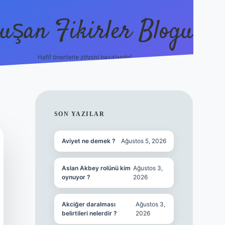
uşan Fikirler Blogu
Hafif önerilerle zihnini havalandır!
hiltonbet güncel giriş
h
SIDEBAR
SON YAZILAR
Aviyet ne demek ?
Ağustos 5, 2026
Aslan Akbey rolünü kim
Ağustos 3,
oynuyor ?
2026
Akciğer daralması
Ağustos 3,
belirtileri nelerdir ?
2026