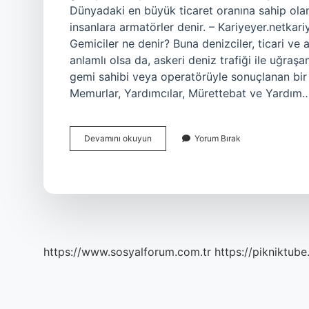
Dünyadaki en büyük ticaret oranına sahip olan d
insanlara armatörler denir. – Kariyeyer.netkari
Gemiciler ne denir? Buna denizciler, ticari ve 
anlamlı olsa da, askeri deniz trafiği ile uğraşa
gemi sahibi veya operatörüyle sonuçlanan bir 
Memurlar, Yardımcılar, Mürettebat ve Yardım
Gemide
Devamını okuyun
Yorum Bırak
Calisana
Ne
Denir
https://www.sosyalforum.com.tr
https://pikniktube