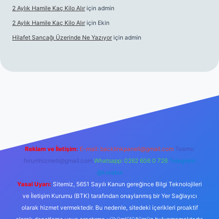
2 Aylık Hamile Kaç Kilo Alır
için
admin
2 Aylık Hamile Kaç Kilo Alır
için
Ekin
Hilafet Sancağı Üzerinde Ne Yazıyor
için
admin
cel giriş
https://tulipbett.net/
Reklam ve İletişim:
E-mail:
backlinkpaneli@gmail.com
Teams:
forumhizmeti@gmail.com
Whatsapp: 0262 606 0 726
Telegram:
@karabul
Yasal Uyarı:
Sitemiz, 5651 Sayılı Kanun gereğince Bilgi Teknolojileri
ve İletişim Kurumu (BTK) tarafından onaylanmış bir Yer Sağlayıcı
olarak hizmet vermektedir. Bu nedenle, sitedeki içerikleri proaktif