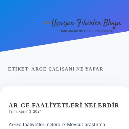
Uçuşan Fikirler Blogu
menüyü
aç
Hafif önerilerle zihnini havalandır!
Anasayfa
Gizlilik Politikası
Yasal Uyarı
ETIKET:
ARGE ÇALIŞANI NE YAPAR
Hakkımızda
AR-GE FAALIYETLERI NELERDIR
Tarih: Kasım 3, 2024
Ar-Ge faaliyetleri nelerdir? Mevcut araştırma