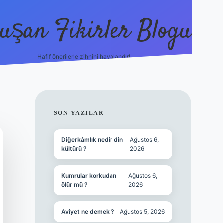
uşan Fikirler Blogu
Hafif önerilerle zihnini havalandır!
hiltonbet güncel giriş
h
SIDEBAR
SON YAZILAR
Diğerkâmlık nedir din
Ağustos 6,
kültürü ?
2026
Kumrular korkudan
Ağustos 6,
ölür mü ?
2026
Aviyet ne demek ?
Ağustos 5, 2026