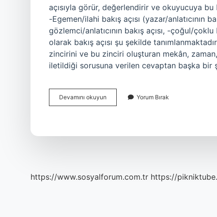
açısıyla görür, değerlendirir ve okuyucuya bu ba
-Egemen/ilahi bakış açısı (yazar/anlatıcının bak
gözlemci/anlatıcının bakış açısı, -çoğul/çoklu b
olarak bakış açısı şu şekilde tanımlanmaktadır:
zincirini ve bu zinciri oluşturan mekân, zaman,
iletildiği sorusuna verilen cevaptan başka bir
Anlatıcı
Devamını okuyun
Yorum Bırak
Ve
Bakış
Açısı
Aynı
Mı
https://www.sosyalforum.com.tr
https://pikniktube