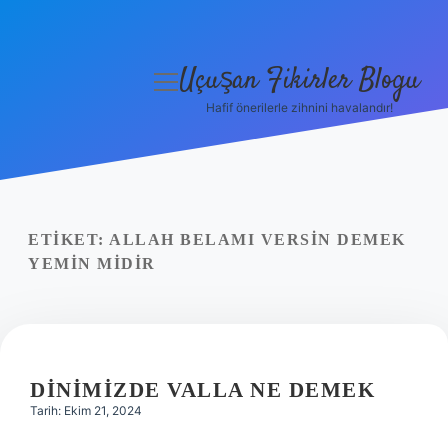
Uçuşan Fikirler Blogu
menüyü
aç
Hafif önerilerle zihnini havalandır!
Anasayfa
Gizlilik Politikası
Yasal Uyarı
ETIKET:
ALLAH BELAMI VERSIN DEMEK
YEMIN MIDIR
Hakkımızda
DINIMIZDE VALLA NE DEMEK
Tarih: Ekim 21, 2024