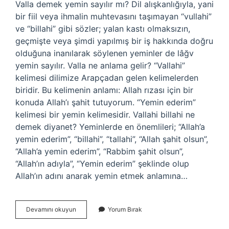
Valla demek yemin sayılır mı? Dil alışkanlığıyla, yani
bir fiil veya ihmalin muhtevasını taşımayan “vullahi”
ve “billahi” gibi sözler; yalan kastı olmaksızın,
geçmişte veya şimdi yapılmış bir iş hakkında doğru
olduğuna inanılarak söylenen yeminler de lâğv
yemin sayılır. Valla ne anlama gelir? “Vallahi”
kelimesi dilimize Arapçadan gelen kelimelerden
biridir. Bu kelimenin anlamı: Allah rızası için bir
konuda Allah’ı şahit tutuyorum. “Yemin ederim”
kelimesi bir yemin kelimesidir. Vallahi billahi ne
demek diyanet? Yeminlerde en önemlileri; “Allah’a
yemin ederim”, “billahi”, “tallahi”, “Allah şahit olsun”,
“Allah’a yemin ederim”, “Rabbim şahit olsun”,
“Allah’ın adıyla”, “Yemin ederim” şeklinde olup
Allah’ın adını anarak yemin etmek anlamına…
Dinimizde
Devamını okuyun
Yorum Bırak
Valla
Ne