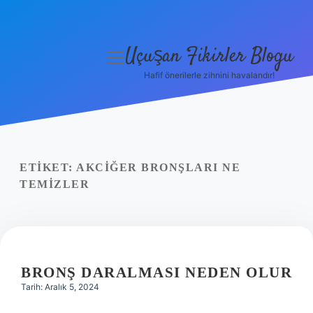
Uçuşan Fikirler Blogu
menüyü
aç
Hafif önerilerle zihnini havalandır!
Anasayfa
Gizlilik Politikası
Yasal Uyarı
ETIKET:
AKCIĞER BRONŞLARI NE
TEMIZLER
Hakkımızda
BRONŞ DARALMASI NEDEN OLUR
Tarih: Aralık 5, 2024