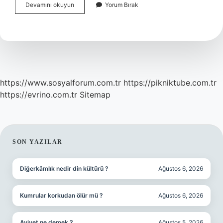
Bronş
Devamını okuyun
Yorum Bırak
Daralması
Neden
Olur
https://www.sosyalforum.com.tr
https://pikniktube.com.tr
https://evrino.com.tr
Sitemap
SIDEBAR
SON YAZILAR
Diğerkâmlık nedir din kültürü ?
Ağustos 6, 2026
Kumrular korkudan ölür mü ?
Ağustos 6, 2026
Aviyet ne demek ?
Ağustos 5, 2026