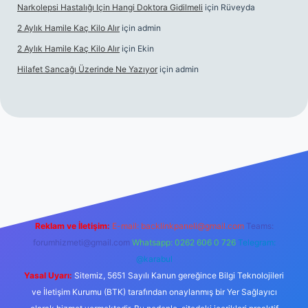
Narkolepsi Hastalığı Için Hangi Doktora Gidilmeli
için
Rüveyda
2 Aylık Hamile Kaç Kilo Alır
için
admin
2 Aylık Hamile Kaç Kilo Alır
için
Ekin
Hilafet Sancağı Üzerinde Ne Yazıyor
için
admin
cel giriş
https://tulipbett.net/
Reklam ve İletişim:
E-mail:
backlinkpaneli@gmail.com
Teams:
forumhizmeti@gmail.com
Whatsapp: 0262 606 0 726
Telegram:
@karabul
Yasal Uyarı:
Sitemiz, 5651 Sayılı Kanun gereğince Bilgi Teknolojileri
ve İletişim Kurumu (BTK) tarafından onaylanmış bir Yer Sağlayıcı