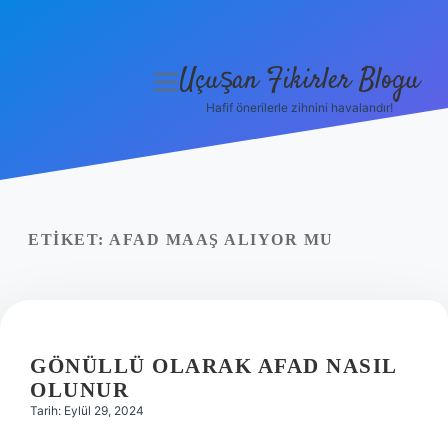
Uçuşan Fikirler Blogu
menüyü
aç
Hafif önerilerle zihnini havalandır!
Anasayfa
Gizlilik Politikası
Yasal Uyarı
ETIKET:
AFAD MAAŞ ALIYOR MU
Hakkımızda
GÖNÜLLÜ OLARAK AFAD NASIL
OLUNUR
Tarih: Eylül 29, 2024