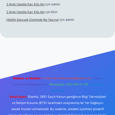
2 Aylık Hamile Kaç Kilo Alır
için
admin
2 Aylık Hamile Kaç Kilo Alır
için
Ekin
Hilafet Sancağı Üzerinde Ne Yazıyor
için
admin
cel giriş
https://tulipbett.net/
Reklam ve İletişim:
E-mail:
backlinkpaneli@gmail.com
Teams:
forumhizmeti@gmail.com
Whatsapp: 0262 606 0 726
Telegram:
@karabul
Yasal Uyarı:
Sitemiz, 5651 Sayılı Kanun gereğince Bilgi Teknolojileri
ve İletişim Kurumu (BTK) tarafından onaylanmış bir Yer Sağlayıcı
olarak hizmet vermektedir. Bu nedenle, sitedeki içerikleri proaktif