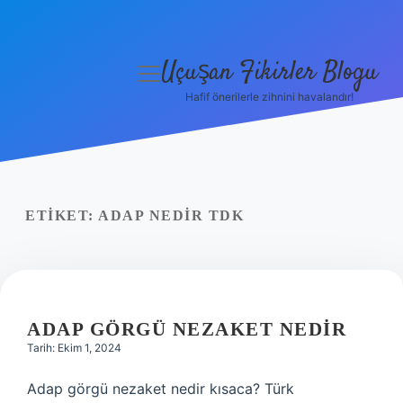
Uçuşan Fikirler Blogu
menüyü
aç
Hafif önerilerle zihnini havalandır!
Anasayfa
Gizlilik Politikası
Yasal Uyarı
ETIKET:
ADAP NEDIR TDK
Hakkımızda
ADAP GÖRGÜ NEZAKET NEDIR
Tarih: Ekim 1, 2024
Adap görgü nezaket nedir kısaca? Türk