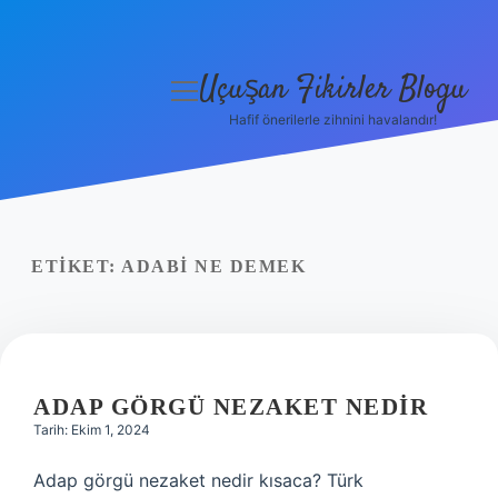
Uçuşan Fikirler Blogu
menüyü
aç
Hafif önerilerle zihnini havalandır!
Anasayfa
Gizlilik Politikası
Yasal Uyarı
ETIKET:
ADABI NE DEMEK
Hakkımızda
ADAP GÖRGÜ NEZAKET NEDIR
Tarih: Ekim 1, 2024
Adap görgü nezaket nedir kısaca? Türk