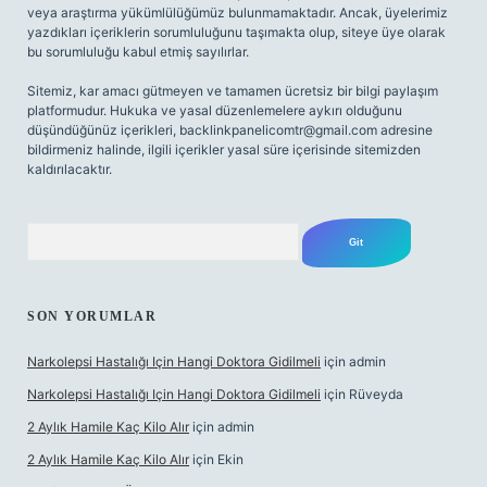
veya araştırma yükümlülüğümüz bulunmamaktadır. Ancak, üyelerimiz
yazdıkları içeriklerin sorumluluğunu taşımakta olup, siteye üye olarak
bu sorumluluğu kabul etmiş sayılırlar.
Sitemiz, kar amacı gütmeyen ve tamamen ücretsiz bir bilgi paylaşım
platformudur. Hukuka ve yasal düzenlemelere aykırı olduğunu
düşündüğünüz içerikleri,
backlinkpanelicomtr@gmail.com
adresine
bildirmeniz halinde, ilgili içerikler yasal süre içerisinde sitemizden
kaldırılacaktır.
Arama
SON YORUMLAR
Narkolepsi Hastalığı Için Hangi Doktora Gidilmeli
için
admin
Narkolepsi Hastalığı Için Hangi Doktora Gidilmeli
için
Rüveyda
2 Aylık Hamile Kaç Kilo Alır
için
admin
2 Aylık Hamile Kaç Kilo Alır
için
Ekin