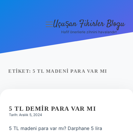
Uçuşan Fikirler Blogu
menüyü
aç
Hafif önerilerle zihnini havalandır!
Anasayfa
Gizlilik Politikası
Yasal Uyarı
ETIKET:
5 TL MADENI PARA VAR MI
Hakkımızda
5 TL DEMIR PARA VAR MI
Tarih: Aralık 5, 2024
5 TL madeni para var mı? Darphane 5 lira