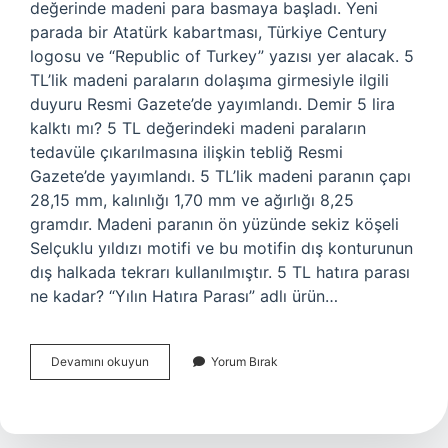
değerinde madeni para basmaya başladı. Yeni
parada bir Atatürk kabartması, Türkiye Century
logosu ve “Republic of Turkey” yazısı yer alacak. 5
TL’lik madeni paraların dolaşıma girmesiyle ilgili
duyuru Resmi Gazete’de yayımlandı. Demir 5 lira
kalktı mı? 5 TL değerindeki madeni paraların
tedavüle çıkarılmasına ilişkin tebliğ Resmi
Gazete’de yayımlandı. 5 TL’lik madeni paranın çapı
28,15 mm, kalınlığı 1,70 mm ve ağırlığı 8,25
gramdır. Madeni paranın ön yüzünde sekiz köşeli
Selçuklu yıldızı motifi ve bu motifin dış konturunun
dış halkada tekrarı kullanılmıştır. 5 TL hatıra parası
ne kadar? “Yılın Hatıra Parası” adlı ürün…
5
Devamını okuyun
Yorum Bırak
Tl
Demir
Para
Var