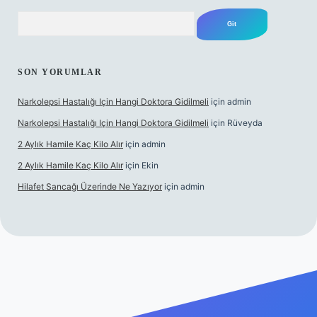
Arama
SON YORUMLAR
Narkolepsi Hastalığı Için Hangi Doktora Gidilmeli
için
admin
Narkolepsi Hastalığı Için Hangi Doktora Gidilmeli
için
Rüveyda
2 Aylık Hamile Kaç Kilo Alır
için
admin
2 Aylık Hamile Kaç Kilo Alır
için
Ekin
Hilafet Sancağı Üzerinde Ne Yazıyor
için
admin
el giriş
https://tulipbett.net/