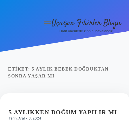
Uçuşan Fikirler Blogu
menüyü
aç
Hafif önerilerle zihnini havalandır!
Anasayfa
Gizlilik Politikası
Yasal Uyarı
ETIKET:
5 AYLIK BEBEK DOĞDUKTAN
SONRA YAŞAR MI
Hakkımızda
5 AYLIKKEN DOĞUM YAPILIR MI
Tarih: Aralık 3, 2024