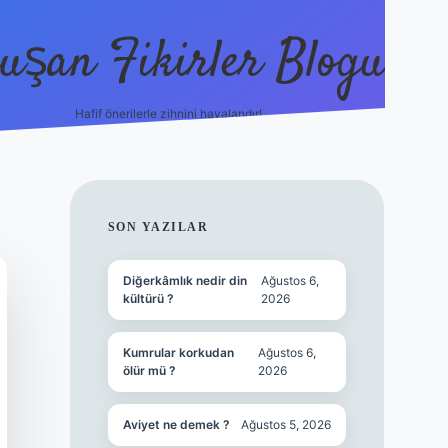
uşan Fikirler Blogu
Hafif önerilerle zihnini havalandır!
hiltonbet gü
SIDEBAR
SON YAZILAR
Diğerkâmlık nedir din
Ağustos 6,
kültürü ?
2026
Kumrular korkudan
Ağustos 6,
ölür mü ?
2026
Aviyet ne demek ?
Ağustos 5, 2026