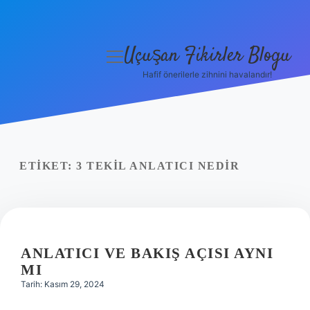
Uçuşan Fikirler Blogu
menüyü
aç
Hafif önerilerle zihnini havalandır!
Anasayfa
Gizlilik Politikası
Yasal Uyarı
ETIKET:
3 TEKIL ANLATICI NEDIR
Hakkımızda
ANLATICI VE BAKIŞ AÇISI AYNI
MI
Tarih: Kasım 29, 2024