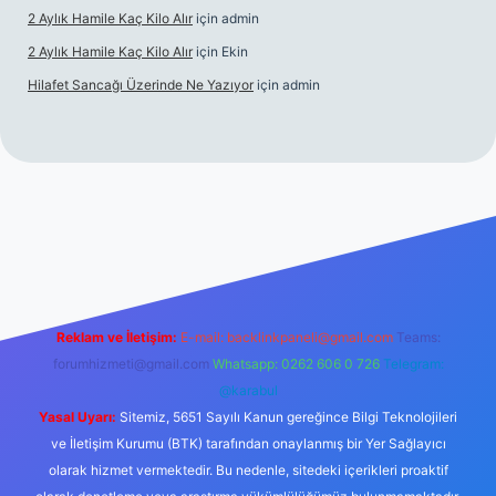
2 Aylık Hamile Kaç Kilo Alır
için
admin
2 Aylık Hamile Kaç Kilo Alır
için
Ekin
Hilafet Sancağı Üzerinde Ne Yazıyor
için
admin
cel giriş
https://tulipbett.net/
Reklam ve İletişim:
E-mail:
backlinkpaneli@gmail.com
Teams:
forumhizmeti@gmail.com
Whatsapp: 0262 606 0 726
Telegram:
@karabul
Yasal Uyarı:
Sitemiz, 5651 Sayılı Kanun gereğince Bilgi Teknolojileri
ve İletişim Kurumu (BTK) tarafından onaylanmış bir Yer Sağlayıcı
olarak hizmet vermektedir. Bu nedenle, sitedeki içerikleri proaktif